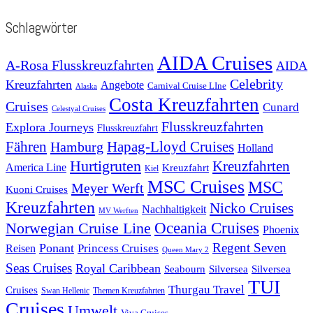
Schlagwörter
AIDA Cruises
A-Rosa Flusskreuzfahrten
AIDA
Celebrity
Kreuzfahrten
Angebote
Carnival Cruise LIne
Alaska
Costa Kreuzfahrten
Cruises
Cunard
Celestyal Cruises
Flusskreuzfahrten
Explora Journeys
Flusskreuzfahrt
Fähren
Hapag-Lloyd Cruises
Hamburg
Holland
Hurtigruten
Kreuzfahrten
America Line
Kreuzfahrt
Kiel
MSC Cruises
MSC
Meyer Werft
Kuoni Cruises
Kreuzfahrten
Nicko Cruises
Nachhaltigkeit
MV Werften
Norwegian Cruise Line
Oceania Cruises
Phoenix
Regent Seven
Ponant
Reisen
Princess Cruises
Queen Mary 2
Seas Cruises
Royal Caribbean
Seabourn
Silversea
Silversea
TUI
Thurgau Travel
Cruises
Swan Hellenic
Themen Kreuzfahrten
Cruises
Umwelt
Viva Cruises