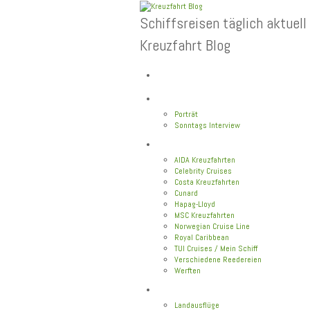
Schiffsreisen täglich aktuell
Kreuzfahrt Blog
Home
Top News
Porträt
Sonntags Interview
Schiffe / Reedereien
AIDA Kreuzfahrten
Celebrity Cruises
Costa Kreuzfahrten
Cunard
Hapag-Lloyd
MSC Kreuzfahrten
Norwegian Cruise Line
Royal Caribbean
TUI Cruises / Mein Schiff
Verschiedene Reedereien
Werften
Angebote
Landausflüge