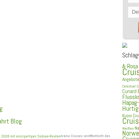
Schlag
A-Rosa
Crui
Angebot
Celestyal C
Cunard
Flussk
Hapag-
Hurtig
g
Kuoni Cru
Crui
ahrt Blog
Na
Werften
Norweg
Aranui Cruises veröffentlicht den