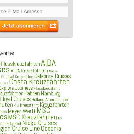
wörter
AIDA
 Flusskreuzfahrten
ses
AIDA Kreuzfahrten
Alaska
Celebrity Cruises
e
Carnival Cruise LIne
Costa Kreuzfahrten
ruises
Explora Journeys
Flusskreuzfahrt
Fähren
Hamburg
reuzfahrten
Lloyd Cruises
Holland America Line
ruten
Kreuzfahrten
Kreuzfahrt
Kiel
MSC
Meyer Werft
ises
ses
MSC Kreuzfahrten
MV
Nicko Cruises
chhaltigkeit
ian Cruise Line
Oceania