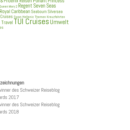
es
Ponant
Princess
Phoenix Reisen
Regent Seven Seas
Queen Mary 2
Royal Caribbean
Seabourn
Silversea
 Cruises
Swan Hellenic
Themen Kreuzfahrten
TUI Cruises
Umwelt
 Travel
ses
zeichnungen
inner des Schweizer Reiseblog
ards 2017
inner des Schweizer Reiseblog
ards 2018