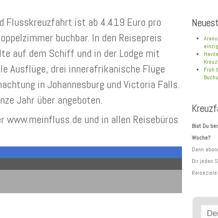
d Flusskreuzfahrt ist ab 4.419 Euro pro
Neuest
oppelzimmer buchbar. In den Reisepreis
Aranu
einzi
lte auf dem Schiff und in der Lodge mit
Havil
Kreuz
le Ausflüge, drei innerafrikanische Flüge
Früh 
Buchu
nachtung in Johannesburg und Victoria Falls.
anze Jahr über angeboten.
Kreuzf
ter www.meinfluss.de und in allen Reisebüros
Bist Du ber
Woche?
Dann abonn
Dir jeden 
Reiseziele 