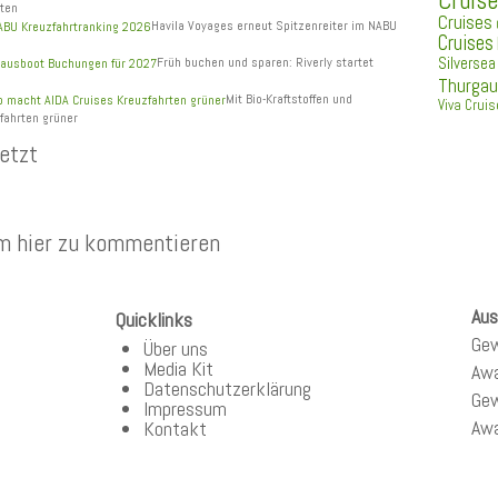
Cruis
uten
Cruises
Havila Voyages erneut Spitzenreiter im NABU
Cruises
Früh buchen und sparen: Riverly startet
Silversea
Thurgau
Mit Bio-Kraftstoffen und
Viva Crui
fahrten grüner
etzt
m hier zu kommentieren
Aus
Quicklinks
Gew
Über uns
Media Kit
Aw
Datenschutzerklärung
Gew
Impressum
Aw
Kontakt