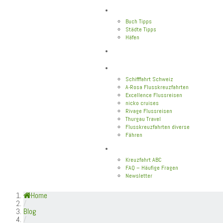
Neu im Blog
Buch Tipps
Städte Tipps
Häfen
Reiseberichte
Flusskreuzfahrten
Schifffahrt Schweiz
A-Rosa Flusskreuzfahrten
Excellence Flussreisen
nicko cruises
Rivage Flussreisen
Thurgau Travel
Flusskreuzfahrten diverse
Fähren
Wissen
Kreuzfahrt ABC
FAQ – Häufige Fragen
Newsletter
Home
/
Blog
/