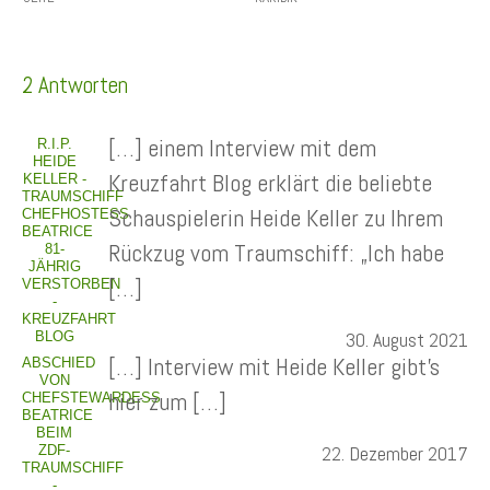
2 Antworten
[…] einem Interview mit dem
R.I.P.
HEIDE
Kreuzfahrt Blog erklärt die beliebte
KELLER -
TRAUMSCHIFF
Schauspielerin Heide Keller zu Ihrem
CHEFHOSTESS
BEATRICE
Rückzug vom Traumschiff: „Ich habe
81-
JÄHRIG
[…]
VERSTORBEN
-
KREUZFAHRT
30. August 2021
BLOG
[…] Interview mit Heide Keller gibt’s
ABSCHIED
VON
hier zum […]
CHEFSTEWARDESS
BEATRICE
BEIM
22. Dezember 2017
ZDF-
TRAUMSCHIFF
-