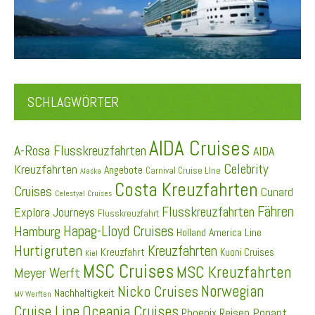
SCHLAGWÖRTER
AIDA Cruises
A-Rosa Flusskreuzfahrten
AIDA
Celebrity
Kreuzfahrten
Angebote
Carnival Cruise LIne
Alaska
Costa Kreuzfahrten
Cruises
Cunard
Celestyal Cruises
Fähren
Flusskreuzfahrten
Explora Journeys
Flusskreuzfahrt
Hapag-Lloyd Cruises
Hamburg
Holland America Line
Hurtigruten
Kreuzfahrten
Kreuzfahrt
Kuoni Cruises
Kiel
MSC Cruises
MSC Kreuzfahrten
Meyer Werft
Norwegian
Nicko Cruises
Nachhaltigkeit
MV Werften
Cruise Line
Oceania Cruises
Ponant
Phoenix Reisen