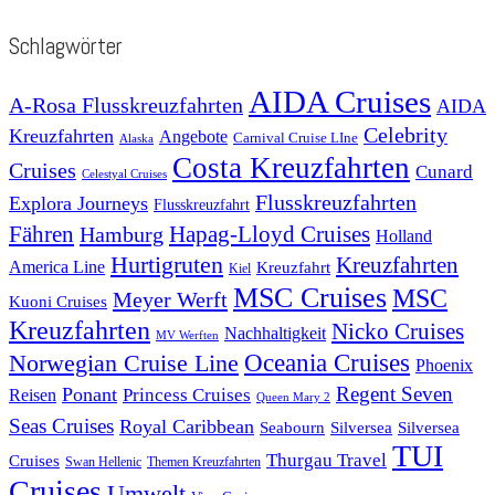
Schlagwörter
AIDA Cruises
A-Rosa Flusskreuzfahrten
AIDA
Celebrity
Kreuzfahrten
Angebote
Carnival Cruise LIne
Alaska
Costa Kreuzfahrten
Cruises
Cunard
Celestyal Cruises
Flusskreuzfahrten
Explora Journeys
Flusskreuzfahrt
Fähren
Hapag-Lloyd Cruises
Hamburg
Holland
Hurtigruten
Kreuzfahrten
America Line
Kreuzfahrt
Kiel
MSC Cruises
MSC
Meyer Werft
Kuoni Cruises
Kreuzfahrten
Nicko Cruises
Nachhaltigkeit
MV Werften
Norwegian Cruise Line
Oceania Cruises
Phoenix
Regent Seven
Ponant
Reisen
Princess Cruises
Queen Mary 2
Seas Cruises
Royal Caribbean
Seabourn
Silversea
Silversea
TUI
Thurgau Travel
Cruises
Swan Hellenic
Themen Kreuzfahrten
Cruises
Umwelt