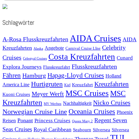
Schlagwörter
AIDA Cruises
A-Rosa Flusskreuzfahrten
AIDA
Celebrity
Kreuzfahrten
Angebote
Carnival Cruise LIne
Alaska
Costa Kreuzfahrten
Cruises
Cunard
Celestyal Cruises
Flusskreuzfahrten
Explora Journeys
Flusskreuzfahrt
Fähren
Hapag-Lloyd Cruises
Hamburg
Holland
Hurtigruten
Kreuzfahrten
America Line
Kreuzfahrt
Kiel
MSC Cruises
MSC
Meyer Werft
Kuoni Cruises
Kreuzfahrten
Nicko Cruises
Nachhaltigkeit
MV Werften
Norwegian Cruise Line
Oceania Cruises
Phoenix
Regent Seven
Ponant
Reisen
Princess Cruises
Queen Mary 2
Seas Cruises
Royal Caribbean
Seabourn
Silversea
Silversea
TUI
Thurgau Travel
Cruises