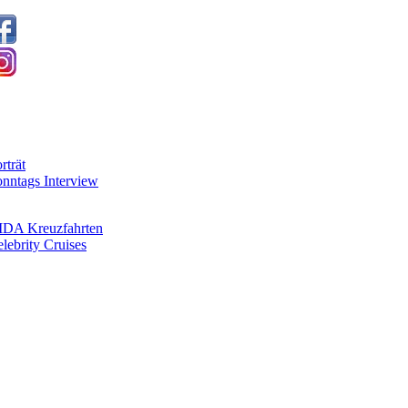
Home
op News
rträt
nntags Interview
chiffe / Reedereien
IDA Kreuzfahrten
lebrity Cruises