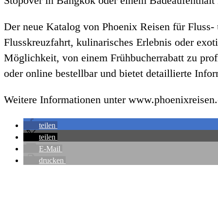
Stopover in Bangkok oder einem Badeaufenthalt i
Der neue Katalog von Phoenix Reisen für Fluss- u
Flusskreuzfahrt, kulinarisches Erlebnis oder exo
Möglichkeit, von einem Frühbucherrabatt zu profi
oder online bestellbar und bietet detaillierte Inf
Weitere Informationen unter www.phoenixreisen.
teilen
teilen
E-Mail
drucken