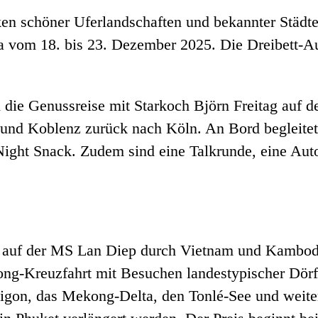
en schöner Uferlandschaften und bekannter Städt
ia vom 18. bis 23. Dezember 2025. Die Dreibett-
ich die Genussreise mit Starkoch Björn Freitag au
und Koblenz zurück nach Köln. An Bord begleitet 
 Night Snack. Zudem sind eine Talkrunde, eine A
hrt auf der MS Lan Diep durch Vietnam und Kambod
ng-Kreuzfahrt mit Besuchen landestypischer Dör
gon, das Mekong-Delta, den Tonlé-See und weiter