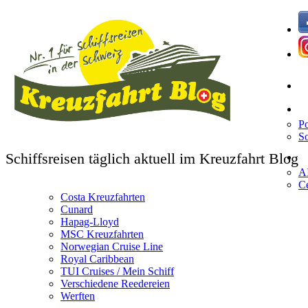
T
Po
So
S
Schiffsreisen täglich aktuell im Kreuzfahrt Blog
A
Ce
Costa Kreuzfahrten
Cunard
Hapag-Lloyd
MSC Kreuzfahrten
Norwegian Cruise Line
Royal Caribbean
TUI Cruises / Mein Schiff
Verschiedene Reedereien
Werften