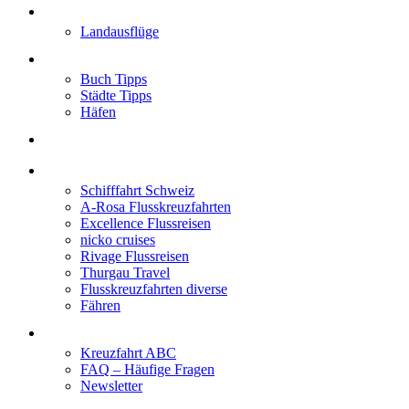
Angebote
Landausflüge
Neu im Blog
Buch Tipps
Städte Tipps
Häfen
Reiseberichte
Flusskreuzfahrten
Schifffahrt Schweiz
A-Rosa Flusskreuzfahrten
Excellence Flussreisen
nicko cruises
Rivage Flussreisen
Thurgau Travel
Flusskreuzfahrten diverse
Fähren
Wissen
Kreuzfahrt ABC
FAQ – Häufige Fragen
Newsletter