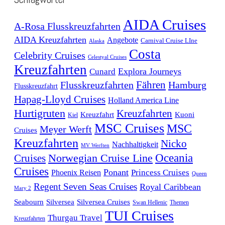
AIDA Cruises
A-Rosa Flusskreuzfahrten
AIDA Kreuzfahrten
Angebote
Carnival Cruise LIne
Alaska
Costa
Celebrity Cruises
Celestyal Cruises
Kreuzfahrten
Explora Journeys
Cunard
Fähren
Flusskreuzfahrten
Hamburg
Flusskreuzfahrt
Hapag-Lloyd Cruises
Holland America Line
Hurtigruten
Kreuzfahrten
Kreuzfahrt
Kuoni
Kiel
MSC Cruises
MSC
Meyer Werft
Cruises
Kreuzfahrten
Nicko
Nachhaltigkeit
MV Werften
Norwegian Cruise Line
Oceania
Cruises
Cruises
Ponant
Phoenix Reisen
Princess Cruises
Queen
Regent Seven Seas Cruises
Royal Caribbean
Mary 2
Seabourn
Silversea
Silversea Cruises
Swan Hellenic
Themen
TUI Cruises
Thurgau Travel
Kreuzfahrten