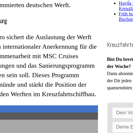
Havila
ommierten deutschen Werft.
Kreuzf
Früh bu
Buchun
urg
o sichert die Auslastung der Werft
Kreuzfahrt
n internationaler Anerkennung für die
sammenarbeit mit MSC Cruises
Bist Du bere
erungen und das Sanierungsprogramm
der Woche?
Dann abonnier
en sein soll. Dieses Programm
der Dir jeden
ünde und stärkt die Position der
spannendsten 
den Werften im Kreuzfahrtschiffbau.