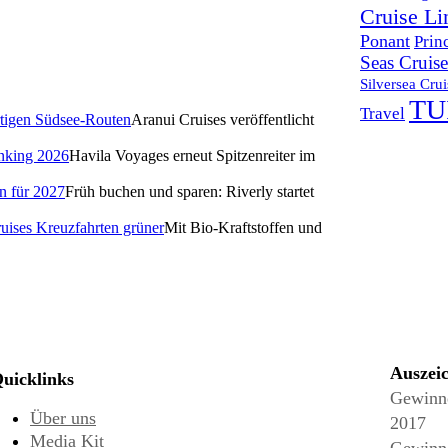
Cruise Li
Ponant
Prin
Seas Cruise
Silversea Crui
TUI
Travel
Aranui Cruises veröffentlicht
Havila Voyages erneut Spitzenreiter im
Früh buchen und sparen: Riverly startet
Mit Bio-Kraftstoffen und
Auszei
uicklinks
Gewinne
Über uns
2017
Media Kit
Gewinne