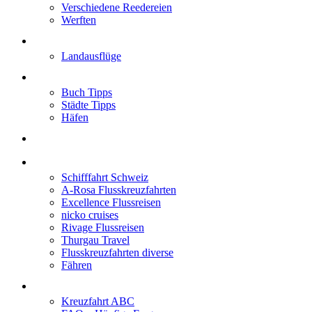
Verschiedene Reedereien
Werften
Angebote
Landausflüge
Neu im Blog
Buch Tipps
Städte Tipps
Häfen
Reiseberichte
Flusskreuzfahrten
Schifffahrt Schweiz
A-Rosa Flusskreuzfahrten
Excellence Flussreisen
nicko cruises
Rivage Flussreisen
Thurgau Travel
Flusskreuzfahrten diverse
Fähren
Wissen
Kreuzfahrt ABC