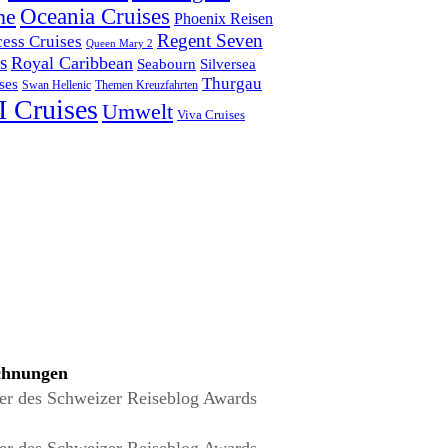
ne
Oceania Cruises
Phoenix Reisen
Regent Seven
cess Cruises
Queen Mary 2
s
Royal Caribbean
Seabourn
Silversea
Thurgau
ses
Swan Hellenic
Themen Kreuzfahrten
 Cruises
Umwelt
Viva Cruises
chnungen
r des Schweizer Reiseblog Awards
r des Schweizer Reiseblog Awards