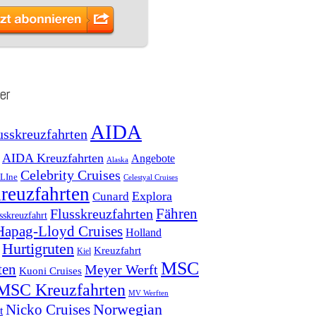
er
AIDA
usskreuzfahrten
AIDA Kreuzfahrten
Angebote
Alaska
Celebrity Cruises
 LIne
Celestyal Cruises
reuzfahrten
Explora
Cunard
Fähren
Flusskreuzfahrten
sskreuzfahrt
Hapag-Lloyd Cruises
Holland
Hurtigruten
Kreuzfahrt
Kiel
MSC
ten
Meyer Werft
Kuoni Cruises
MSC Kreuzfahrten
MV Werften
Norwegian
Nicko Cruises
t