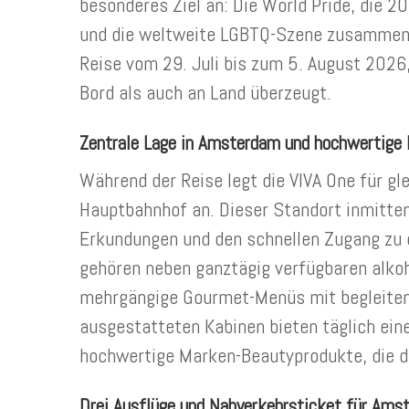
besonderes Ziel an: Die World Pride, die 
und die weltweite LGBTQ-Szene zusammenbr
Reise vom 29. Juli bis zum 5. August 2026
Bord als auch an Land überzeugt.
Zentrale Lage in Amsterdam und hochwertige I
Während der Reise legt die VIVA One für g
Hauptbahnhof an. Dieser Standort inmitte
Erkundungen und den schnellen Zugang zu de
gehören neben ganztägig verfügbaren alkoh
mehrgängige Gourmet-Menüs mit begleite
ausgestatteten Kabinen bieten täglich ein
hochwertige Marken-Beautyprodukte, die d
Drei Ausflüge und Nahverkehrsticket für Ams