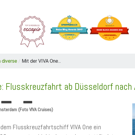
REIEN
ANGEBOTE
NEU IM BLOG
REISEBERICHT
 diverse
/
Mit der VIVA One...
ide: Flusskreuzfahrt ab Düsseldorf na
Amsterdam (Foto VIVA Cruises)
dem Flusskreuzfahrtschiff VIVA One ein