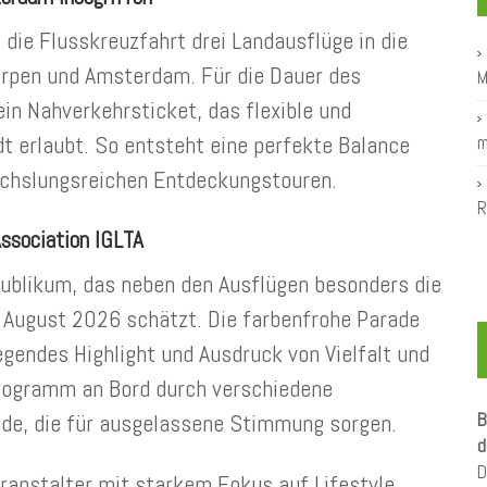
die Flusskreuzfahrt drei Landausflüge in die
rpen und Amsterdam. Für die Dauer des
M
in Nahverkehrsticket, das flexible und
dt erlaubt. So entsteht eine perfekte Balance
m
chslungsreichen Entdeckungstouren.
R
Association IGLTA
 Publikum, das neben den Ausflügen besonders die
 August 2026 schätzt. Die farbenfrohe Parade
endes Highlight und Ausdruck von Vielfalt und
rogramm an Bord durch verschiedene
de, die für ausgelassene Stimmung sorgen.
B
d
D
ranstalter mit starkem Fokus auf Lifestyle,