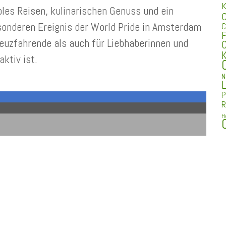
K
les Reisen, kulinarischen Genuss und ein
C
sonderen Ereignis der World Pride in Amsterdam
C
F
reuzfahrende als auch für Liebhaberinnen und
C
K
ktiv ist.
N
L
P
R
H