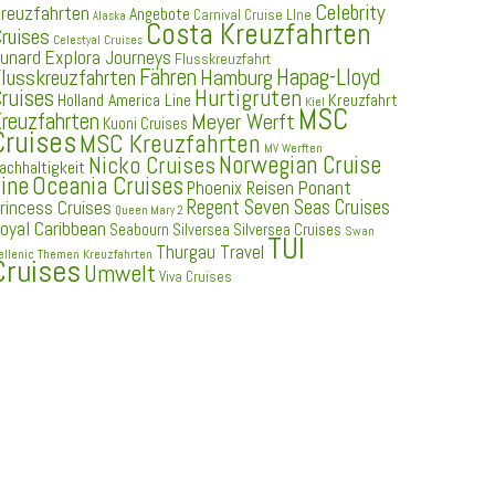
Celebrity
reuzfahrten
Angebote
Carnival Cruise LIne
Alaska
Costa Kreuzfahrten
ruises
Celestyal Cruises
Explora Journeys
unard
Flusskreuzfahrt
Fähren
Hapag-Lloyd
Hamburg
lusskreuzfahrten
ruises
Hurtigruten
Holland America Line
Kreuzfahrt
Kiel
MSC
reuzfahrten
Meyer Werft
Kuoni Cruises
Cruises
MSC Kreuzfahrten
MV Werften
Norwegian Cruise
Nicko Cruises
achhaltigkeit
ine
Oceania Cruises
Ponant
Phoenix Reisen
Regent Seven Seas Cruises
rincess Cruises
Queen Mary 2
oyal Caribbean
Seabourn
Silversea
Silversea Cruises
Swan
TUI
Thurgau Travel
ellenic
Themen Kreuzfahrten
Cruises
Umwelt
Viva Cruises