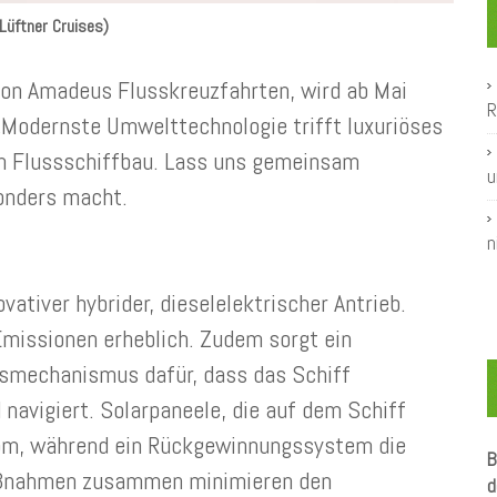
Lüftner Cruises)
von Amadeus Flusskreuzfahrten, wird ab Mai
R
„Modernste Umwelttechnologie trifft luxuriöses
m Flussschiffbau. Lass uns gemeinsam
u
onders macht.
n
vativer hybrider, dieselelektrischer Antrieb.
Emissionen erheblich. Zudem sorgt ein
gsmechanismus dafür, dass das Schiff
avigiert. Solarpaneele, die auf dem Schiff
trom, während ein Rückgewinnungssystem die
B
aßnahmen zusammen minimieren den
d