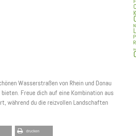
F
C
K
N
L
P
R
H
schönen Wasserstraßen von Rhein und Donau
 bieten. Freue dich auf eine Kombination aus
t, während du die reizvollen Landschaften
drucken