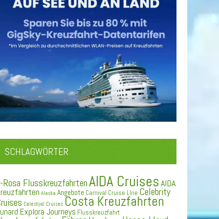
SCHLAGWÖRTER
AIDA Cruises
-Rosa Flusskreuzfahrten
AIDA
Celebrity
reuzfahrten
Angebote
Carnival Cruise LIne
Alaska
Costa Kreuzfahrten
ruises
Celestyal Cruises
Explora Journeys
unard
Flusskreuzfahrt