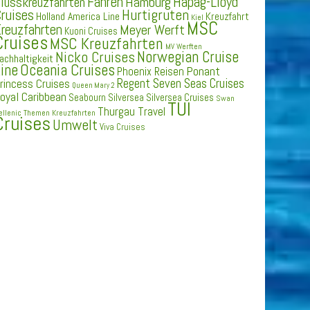
Fähren
Hapag-Lloyd
Hamburg
lusskreuzfahrten
ruises
Hurtigruten
Holland America Line
Kreuzfahrt
Kiel
MSC
reuzfahrten
Meyer Werft
Kuoni Cruises
Cruises
MSC Kreuzfahrten
MV Werften
Norwegian Cruise
Nicko Cruises
achhaltigkeit
ine
Oceania Cruises
Ponant
Phoenix Reisen
Regent Seven Seas Cruises
rincess Cruises
Queen Mary 2
oyal Caribbean
Seabourn
Silversea
Silversea Cruises
Swan
TUI
Thurgau Travel
ellenic
Themen Kreuzfahrten
Cruises
Umwelt
Viva Cruises