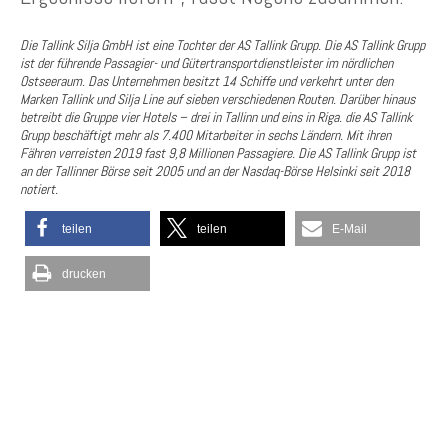
Die Tallink Silja GmbH ist eine Tochter der AS Tallink Grupp. Die AS Tallink Grupp
ist der führende Passagier- und Gütertransportdienstleister im nördlichen
Ostseeraum. Das Unternehmen besitzt 14 Schiffe und verkehrt unter den
Marken Tallink und Silja Line auf sieben verschiedenen Routen. Darüber hinaus
betreibt die Gruppe vier Hotels – drei in Tallinn und eins in Riga. die AS Tallink
Grupp beschäftigt mehr als 7.400 Mitarbeiter in sechs Ländern. Mit ihren
Fähren verreisten 2019 fast 9,8 Millionen Passagiere. Die AS Tallink Grupp ist
an der Tallinner Börse seit 2005 und an der Nasdaq-Börse Helsinki seit 2018
notiert.
teilen
teilen
E-Mail
drucken