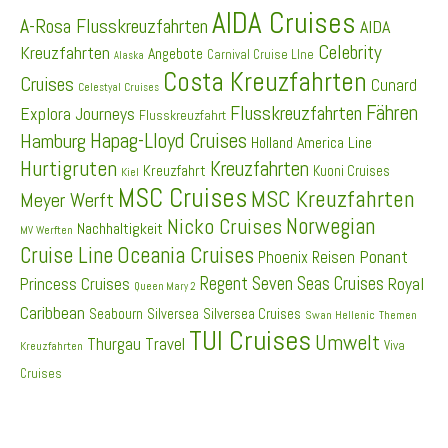
AIDA Cruises
A-Rosa Flusskreuzfahrten
AIDA
Celebrity
Kreuzfahrten
Angebote
Carnival Cruise LIne
Alaska
Costa Kreuzfahrten
Cruises
Cunard
Celestyal Cruises
Fähren
Flusskreuzfahrten
Explora Journeys
Flusskreuzfahrt
Hapag-Lloyd Cruises
Hamburg
Holland America Line
Hurtigruten
Kreuzfahrten
Kreuzfahrt
Kuoni Cruises
Kiel
MSC Cruises
MSC Kreuzfahrten
Meyer Werft
Norwegian
Nicko Cruises
Nachhaltigkeit
MV Werften
Cruise Line
Oceania Cruises
Ponant
Phoenix Reisen
Regent Seven Seas Cruises
Princess Cruises
Royal
Queen Mary 2
Caribbean
Seabourn
Silversea
Silversea Cruises
Swan Hellenic
Themen
TUI Cruises
Umwelt
Thurgau Travel
Viva
Kreuzfahrten
Cruises