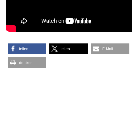
teilen
teilen
E-Mail
drucken