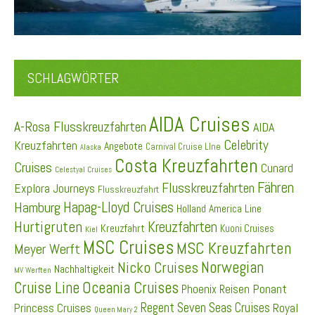
SCHLAGWÖRTER
AIDA Cruises
A-Rosa Flusskreuzfahrten
AIDA
Celebrity
Kreuzfahrten
Angebote
Carnival Cruise LIne
Alaska
Costa Kreuzfahrten
Cruises
Cunard
Celestyal Cruises
Fähren
Flusskreuzfahrten
Explora Journeys
Flusskreuzfahrt
Hapag-Lloyd Cruises
Hamburg
Holland America Line
Hurtigruten
Kreuzfahrten
Kreuzfahrt
Kuoni Cruises
Kiel
MSC Cruises
MSC Kreuzfahrten
Meyer Werft
Norwegian
Nicko Cruises
Nachhaltigkeit
MV Werften
Cruise Line
Oceania Cruises
Ponant
Phoenix Reisen
Regent Seven Seas Cruises
Princess Cruises
Royal
Queen Mary 2