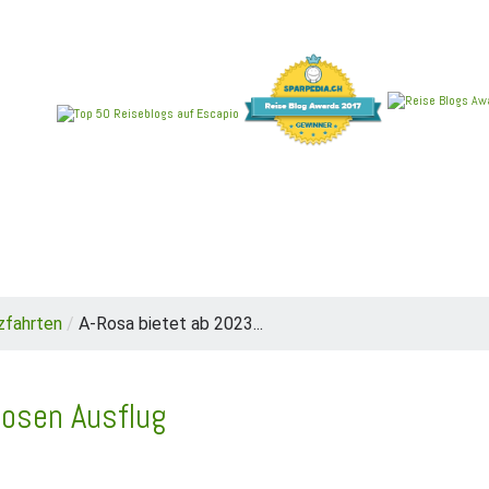
REIEN
ANGEBOTE
NEU IM BLOG
REISEBERICHT
zfahrten
/
A-Rosa bietet ab 2023...
losen Ausflug