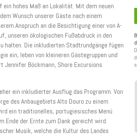
uf ein hohes Maß an Lokalität. Mit dem neuen
r dem Wunsch unserer Gäste nach einem
serem Anspruch an die Besichtigung einer von A-
uf, unseren ökologischen Fußabdruck in den
B
d
zu halten. Die inkludierten Stadtrundgänge fügen
D
gie ein, leben von kleineren Gästegruppen und
d
rt Jennifer Böckmann, Shore Excursions
s
jeher ein inkludierter Ausflug das Programm. Von
erge des Anbaugebiets Alto Douro zu einem
rd ein traditionelles, portugiesisches Menü
am Ende der Ernte zum Dank gereicht wird.
ischer Musik, welche die Kultur des Landes