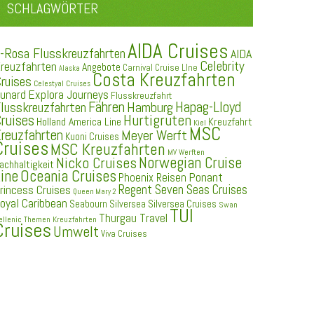
SCHLAGWÖRTER
AIDA Cruises
-Rosa Flusskreuzfahrten
AIDA
Celebrity
reuzfahrten
Angebote
Carnival Cruise LIne
Alaska
Costa Kreuzfahrten
ruises
Celestyal Cruises
Explora Journeys
unard
Flusskreuzfahrt
Fähren
Hapag-Lloyd
Hamburg
lusskreuzfahrten
ruises
Hurtigruten
Holland America Line
Kreuzfahrt
Kiel
MSC
reuzfahrten
Meyer Werft
Kuoni Cruises
Cruises
MSC Kreuzfahrten
MV Werften
Norwegian Cruise
Nicko Cruises
achhaltigkeit
ine
Oceania Cruises
Ponant
Phoenix Reisen
Regent Seven Seas Cruises
rincess Cruises
Queen Mary 2
oyal Caribbean
Seabourn
Silversea
Silversea Cruises
Swan
TUI
Thurgau Travel
ellenic
Themen Kreuzfahrten
Cruises
Umwelt
Viva Cruises