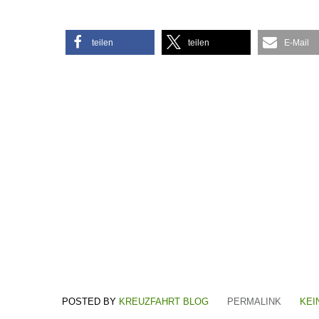
teilen
teilen
E-Mail
KREUZFAHRT BLOG
PERMALINK
KEI