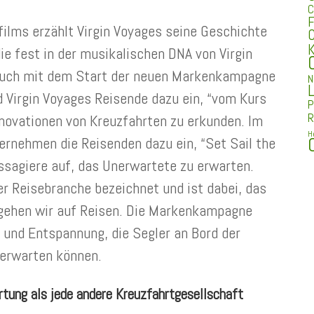
C
F
ilms erzählt Virgin Voyages seine Geschichte
C
K
ie fest in der musikalischen DNA von Virgin
t auch mit dem Start der neuen Markenkampagne
N
L
Virgin Voyages Reisende dazu ein, “vom Kurs
P
R
novationen von Kreuzfahrten zu erkunden. Im
H
rnehmen die Reisenden dazu ein, “Set Sail the
assagiere auf, das Unerwartete zu erwarten.
der Reisebranche bezeichnet und ist dabei, das
 gehen wir auf Reisen. Die Markenkampagne
 und Entspannung, die Segler an Bord der
 erwarten können.
rtung als jede andere Kreuzfahrtgesellschaft