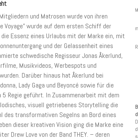
eht
M
Mitgliedern und Matrosen wurde von ihren
he Voyage” wurde auf dem ersten Schiff der
m
t die Essenz eines Urlaubs mit der Marke ein, mit
onnenuntergang und der Gelassenheit eines
R
mmierte schwedische Regisseur Jonas Åkerlund,
arfilme, Musikvideos, Werbespots und
wurden. Darüber hinaus hat Åkerlund bei
donna, Lady Gaga und Beyoncé sowie für die
n 5 Regie geführt. In Zusammenarbeit mit dem
disches, visuell getriebenes Storytelling die
B
l des transformativen Segelns an Bord eines
d
D
ben dieser kreativen Vision ging die Marke eine
d
ter Drew Love von der Band THEY. – deren
s