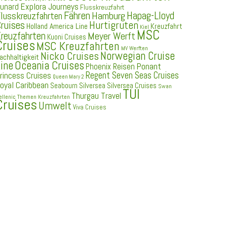
Explora Journeys
unard
Flusskreuzfahrt
Fähren
Hapag-Lloyd
Hamburg
lusskreuzfahrten
ruises
Hurtigruten
Holland America Line
Kreuzfahrt
Kiel
MSC
reuzfahrten
Meyer Werft
Kuoni Cruises
Cruises
MSC Kreuzfahrten
MV Werften
Norwegian Cruise
Nicko Cruises
achhaltigkeit
ine
Oceania Cruises
Ponant
Phoenix Reisen
Regent Seven Seas Cruises
rincess Cruises
Queen Mary 2
oyal Caribbean
Seabourn
Silversea
Silversea Cruises
Swan
TUI
Thurgau Travel
ellenic
Themen Kreuzfahrten
Cruises
Umwelt
Viva Cruises