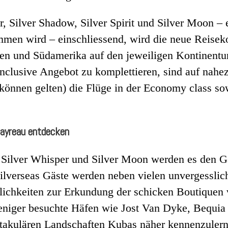
, Silver Shadow, Silver Spirit und Silver Moon – e
men wird – einschliessend, wird die neue Reiseko
alien und Südamerika auf den jeweiligen Kontinen
nclusive Angebot zu komplettieren, sind auf nahez
nen gelten) die Flüge in der Economy class sowie
.
Mayreau entdecken
 Silver Whisper und Silver Moon werden es den Gä
Silverseas Gäste werden neben vielen unvergesslic
lichkeiten zur Erkundung der schicken Boutiquen 
weniger besuchte Häfen wie Jost Van Dyke, Bequi
ektakulären Landschaften Kubas näher kennenzuler