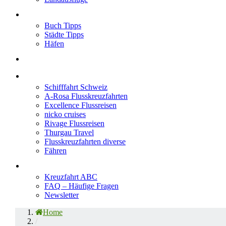
Neu im Blog
Buch Tipps
Städte Tipps
Häfen
Reiseberichte
Flusskreuzfahrten
Schifffahrt Schweiz
A-Rosa Flusskreuzfahrten
Excellence Flussreisen
nicko cruises
Rivage Flussreisen
Thurgau Travel
Flusskreuzfahrten diverse
Fähren
Wissen
Kreuzfahrt ABC
FAQ – Häufige Fragen
Newsletter
Home
/