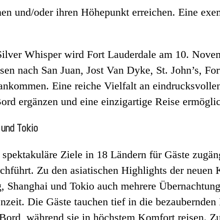
nnen und/oder ihren Höhepunkt erreichen. Eine ex
Silver Whisper wird Fort Lauderdale am 10. Novem
sen nach San Juan, Jost Van Dyke, St. John’s, Fo
nkommen. Eine reiche Vielfalt an eindrucksvollen
Bord ergänzen und eine einzigartige Reise ermögli
i und Tokio
8 spektakuläre Ziele in 18 Ländern für Gäste zugä
hführt. Zu den asiatischen Highlights der neuen 
 Shanghai und Tokio auch mehrere Übernachtunge
zeit. Die Gäste tauchen tief in die bezaubernden 
ord, während sie in höchstem Komfort reisen. Zu