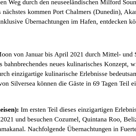
h den Weg durch den neuseeländischen Milford So
ls nächstes kommen Port Chalmers (Dunedin), Akar
 inklusive Übernachtungen im Hafen, entdecken k
 Moon von Januar bis April 2021 durch Mittel- und 
as bahnbrechendes neues kulinarisches Konzept, w
rch einzigartige kulinarische Erlebnisse bedeuts
von Silversea können die Gäste in 69 Tagen Teil 
eisen):
Im ersten Teil dieses einzigartigen Erlebni
 2021 und besuchen Cozumel, Quintana Roo, Belize
namakanal. Nachfolgende Übernachtungen in Fuer