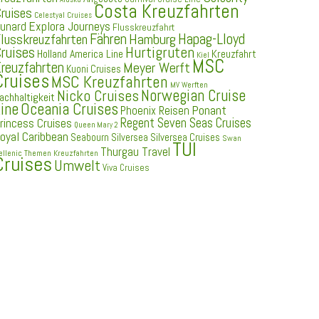
Costa Kreuzfahrten
ruises
Celestyal Cruises
Explora Journeys
unard
Flusskreuzfahrt
Fähren
Hapag-Lloyd
Hamburg
lusskreuzfahrten
ruises
Hurtigruten
Holland America Line
Kreuzfahrt
Kiel
MSC
reuzfahrten
Meyer Werft
Kuoni Cruises
Cruises
MSC Kreuzfahrten
MV Werften
Norwegian Cruise
Nicko Cruises
achhaltigkeit
ine
Oceania Cruises
Ponant
Phoenix Reisen
Regent Seven Seas Cruises
rincess Cruises
Queen Mary 2
oyal Caribbean
Seabourn
Silversea
Silversea Cruises
Swan
TUI
Thurgau Travel
ellenic
Themen Kreuzfahrten
Cruises
Umwelt
Viva Cruises