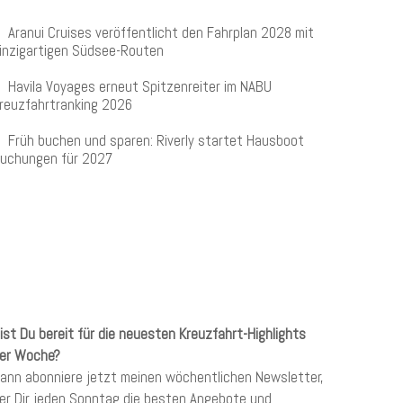
Aranui Cruises veröffentlicht den Fahrplan 2028 mit
inzigartigen Südsee-Routen
Havila Voyages erneut Spitzenreiter im NABU
reuzfahrtranking 2026
Früh buchen und sparen: Riverly startet Hausboot
uchungen für 2027
KREUZFAHRTEN NEWSLETTER
ist Du bereit für die neuesten Kreuzfahrt-Highlights
er Woche?
ann abonniere jetzt meinen wöchentlichen Newsletter,
er Dir jeden Sonntag die besten Angebote und