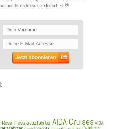
pannendsten Reiseziele liefert. 🚢🌴
SCHLAGWÖRTER
AIDA Cruises
-Rosa Flusskreuzfahrten
AIDA
Celebrity
reuzfahrten
Angebote
Carnival Cruise LIne
Alaska