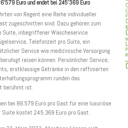
 86’579 Euro und endet bei 245’369 Euro
C
C
hrten von Regent eine Reihe individueller
F
C
Gast zugeschnitten sind. Dazu gehören zum
K
 Suite, inbegriffener Wäscheservice
N
gelservice, Telefonzeit pro Suite, ein
L
P
tzlicher Service wie medizinische Versorgung
R
 beruhigt reisen können. Persönlicher Service,
H
ts, erstklassige Getränke in den raffinierten
nterhaltungsprogramm runden das
t berühmt ist.
en bei 86.579 Euro pro Gast für eine luxuriöse
r Suite kostet 245.369 Euro pro Gast.