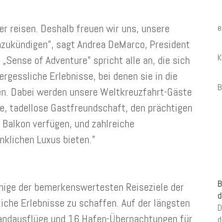
r reisen. Deshalb freuen wir uns, unsere
e
nzukündigen”, sagt Andrea DeMarco, President
K
„Sense of Adventure” spricht alle an, die sich
gessliche Erlebnisse, bei denen sie in die
B
en. Dabei werden unsere Weltkreuzfahrt-Gäste
e, tadellose Gastfreundschaft, den prächtigen
n Balkon verfügen, und zahlreiche
nklichen Luxus bieten.”
B
einige der bemerkenswertesten Reiseziele der
d
iche Erlebnisse zu schaffen. Auf der längsten
D
Landausflüge und 16 Hafen-Übernachtungen für
d