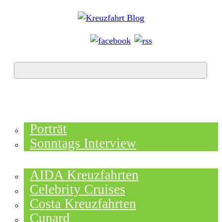
HOME
TOP NEWS
Porträt
Sonntags Interview
SCHIFFE / REEDEREIEN
AIDA Kreuzfahrten
Celebrity Cruises
Costa Kreuzfahrten
Cunard