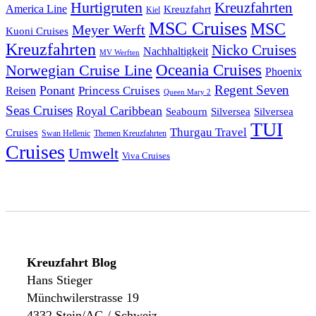
Hurtigruten
Kreuzfahrten
America Line
Kreuzfahrt
Kiel
MSC Cruises
MSC
Meyer Werft
Kuoni Cruises
Kreuzfahrten
Nicko Cruises
Nachhaltigkeit
MV Werften
Norwegian Cruise Line
Oceania Cruises
Phoenix
Regent Seven
Ponant
Reisen
Princess Cruises
Queen Mary 2
Seas Cruises
Royal Caribbean
Seabourn
Silversea
Silversea
TUI
Thurgau Travel
Cruises
Swan Hellenic
Themen Kreuzfahrten
Cruises
Umwelt
Viva Cruises
Kreuzfahrt Blog
Hans Stieger
Münchwilerstrasse 19
4332 Stein/AG / Schweiz