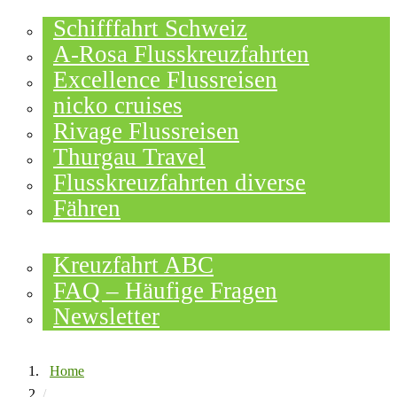
FLUSSKREUZFAHRTEN
Schifffahrt Schweiz
A-Rosa Flusskreuzfahrten
Excellence Flussreisen
nicko cruises
Rivage Flussreisen
Thurgau Travel
Flusskreuzfahrten diverse
Fähren
WISSEN
Kreuzfahrt ABC
FAQ – Häufige Fragen
Newsletter
Home
/