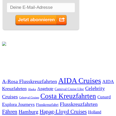
SCHLAGWÖRTER
AIDA Cruises
A-Rosa Flusskreuzfahrten
AIDA
Celebrity
Kreuzfahrten
Angebote
Carnival Cruise LIne
Alaska
Costa Kreuzfahrten
Cruises
Cunard
Celestyal Cruises
Flusskreuzfahrten
Explora Journeys
Flusskreuzfahrt
Fähren
Hapag-Lloyd Cruises
Hamburg
Holland