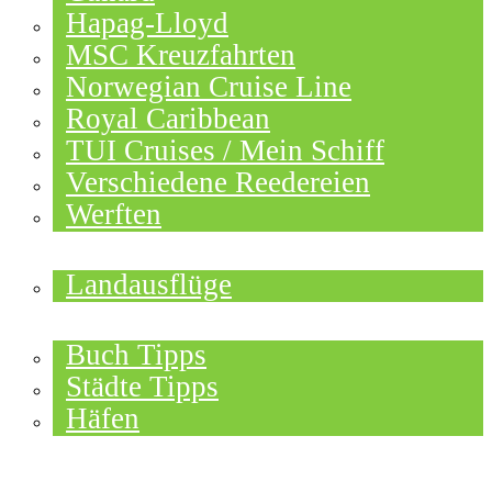
Hapag-Lloyd
MSC Kreuzfahrten
Norwegian Cruise Line
Royal Caribbean
TUI Cruises / Mein Schiff
Verschiedene Reedereien
Werften
ANGEBOTE
Landausflüge
NEU IM BLOG
Buch Tipps
Städte Tipps
Häfen
REISEBERICHTE