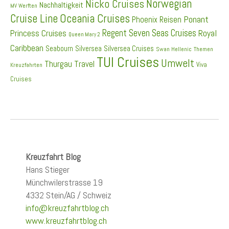
Norwegian
Nicko Cruises
Nachhaltigkeit
MV Werften
Cruise Line
Oceania Cruises
Ponant
Phoenix Reisen
Regent Seven Seas Cruises
Princess Cruises
Royal
Queen Mary 2
Caribbean
Seabourn
Silversea
Silversea Cruises
Swan Hellenic
Themen
TUI Cruises
Umwelt
Thurgau Travel
Viva
Kreuzfahrten
Cruises
Kreuzfahrt Blog
Hans Stieger
Münchwilerstrasse 19
4332 Stein/AG / Schweiz
info@kreuzfahrtblog.ch
www.kreuzfahrtblog.ch