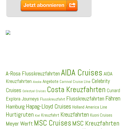
SCHLAGWÖRTER
AIDA Cruises
A-Rosa Flusskreuzfahrten
AIDA
Celebrity
Kreuzfahrten
Angebote
Carnival Cruise LIne
Alaska
Costa Kreuzfahrten
Cruises
Cunard
Celestyal Cruises
Fähren
Flusskreuzfahrten
Explora Journeys
Flusskreuzfahrt
Hapag-Lloyd Cruises
Hamburg
Holland America Line
Hurtigruten
Kreuzfahrten
Kreuzfahrt
Kuoni Cruises
Kiel
MSC Cruises
MSC Kreuzfahrten
Meyer Werft