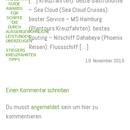
[…] Kreuzfahrten): beste Gastronomie
GUIDE
– Sea Cloud (Sea Cloud Cruises):
AWARDS
FÜR
bester Service – MS Hamburg
SCHIFFE
"DIE
(Plantours Kreuzfahrten): bestes
DURCH
AUSSERGEWÖHNLICHE L
Routing – Nilschiff Dahabeya (Phoenix
EISTUNGEN Ü
BERZEUGEN" -
Reisen): Flussschiff […]
S
TIEGERS K
REUZFAHRTEN T
19. November 2019
IPPS
Einen Kommentar schreiben
Du musst
angemeldet
sein um hier zu
kommentieren