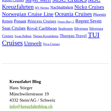
Kuoni Cruises
Kreuzfahrten
Nicko Cruises
Nachhaltigkeit
MV Werften
Norwegian Cruise Line
Oceania Cruises
Phoenix
Regent Seven
Ponant
Reisen
Princess Cruises
Queen Mary 2
Seas Cruises
Royal Caribbean
Seabourn
Silversea
Silversea
TUI
Thurgau Travel
Cruises
Swan Hellenic
Themen Kreuzfahrten
Cruises
Umwelt
Viva Cruises
Kreuzfahrt Blog
Hans Stieger
Münchwilerstrasse 19
4332 Stein/AG / Schweiz
info@kreuzfahrtblog.ch