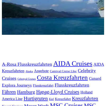
SCHLAGWÖRTER
AIDA Cruises
A-Rosa Flusskreuzfahrten
AIDA
Celebrity
Kreuzfahrten
Angebote
Carnival Cruise LIne
Alaska
Costa Kreuzfahrten
Cruises
Cunard
Celestyal Cruises
Flusskreuzfahrten
Explora Journeys
Flusskreuzfahrt
Fähren
Hapag-Lloyd Cruises
Hamburg
Holland
Hurtigruten
Kreuzfahrten
America Line
Kreuzfahrt
Kiel
MSC Cruises
MSC
Meyer Werft