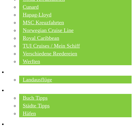
Cunard
Hapag-Lloyd
MSC Kreuzfahrten
Norwegian Cruise Line
Royal Caribbean
TUI Cruises / Mein Schiff
Verschiedene Reedereien
Werften
ANGEBOTE
Landausflüge
NEU IM BLOG
Buch Tipps
Städte Tipps
Häfen
REISEBERICHTE
FLUSSKREUZFAHRTEN