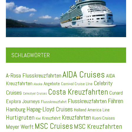
SCHLAGWÖRTER
AIDA Cruises
A-Rosa Flusskreuzfahrten
AIDA
Celebrity
Kreuzfahrten
Angebote
Carnival Cruise LIne
Alaska
Costa Kreuzfahrten
Cruises
Cunard
Celestyal Cruises
Fähren
Flusskreuzfahrten
Explora Journeys
Flusskreuzfahrt
Hapag-Lloyd Cruises
Hamburg
Holland America Line
Hurtigruten
Kreuzfahrten
Kreuzfahrt
Kuoni Cruises
Kiel
MSC Cruises
MSC Kreuzfahrten
Meyer Werft