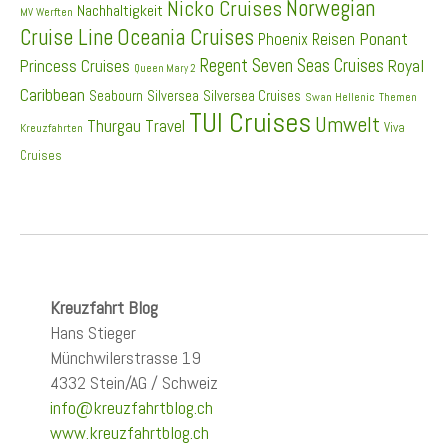
Norwegian
Nicko Cruises
Nachhaltigkeit
MV Werften
Cruise Line
Oceania Cruises
Ponant
Phoenix Reisen
Regent Seven Seas Cruises
Princess Cruises
Royal
Queen Mary 2
Caribbean
Seabourn
Silversea
Silversea Cruises
Swan Hellenic
Themen
TUI Cruises
Umwelt
Thurgau Travel
Viva
Kreuzfahrten
Cruises
Kreuzfahrt Blog
Hans Stieger
Münchwilerstrasse 19
4332 Stein/AG / Schweiz
info@kreuzfahrtblog.ch
www.kreuzfahrtblog.ch