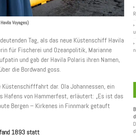
R
 Havila Voyages)
u
eutenden Tag, als das neue Küstenschiff Havila
erin für Fischerei und Ozeanpolitik, Marianne
n
fpatin und gab der Havila Polaris ihren Namen,
über die Bordwand goss.
e Küstenschifffahrt dar. Ola Johannessen, ein
s Hafens von Hammerfest, erläutert: „Es ist das
route Bergen – Kirkenes in Finnmark getauft
B
d
D
d
 fand 1893 statt