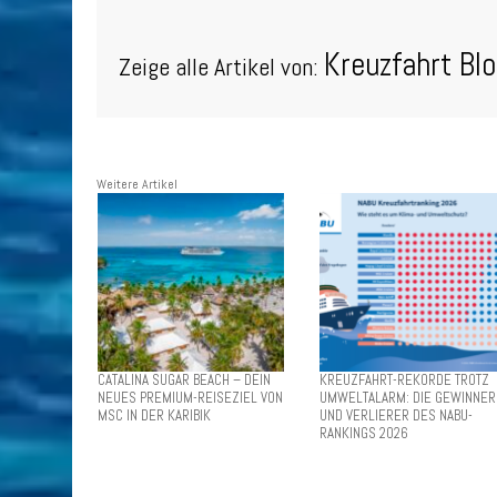
Kreuzfahrt Bl
Zeige alle Artikel von:
Weitere Artikel
CATALINA SUGAR BEACH – DEIN
KREUZFAHRT-REKORDE TROTZ
NEUES PREMIUM-REISEZIEL VON
UMWELTALARM: DIE GEWINNER
MSC IN DER KARIBIK
UND VERLIERER DES NABU-
RANKINGS 2026