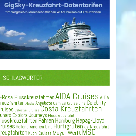
SCHLAGWÖRTER
AIDA Cruises
-Rosa Flusskreuzfahrten
AIDA
Celebrity
reuzfahrten
Angebote
Carnival Cruise LIne
Alaska
Costa Kreuzfahrten
ruises
Celestyal Cruises
Explora Journeys
unard
Flusskreuzfahrt
Fähren
Hapag-Lloyd
Hamburg
lusskreuzfahrten
ruises
Hurtigruten
Holland America Line
Kreuzfahrt
Kiel
MSC
reuzfahrten
Meyer Werft
Kuoni Cruises