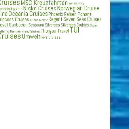
Cruises
MSC Kreuzfahrten
MV Werften
Norwegian Cruise
Nicko Cruises
achhaltigkeit
ine
Oceania Cruises
Ponant
Phoenix Reisen
Regent Seven Seas Cruises
rincess Cruises
Queen Mary 2
oyal Caribbean
Seabourn
Silversea
Silversea Cruises
Swan
TUI
Thurgau Travel
ellenic
Themen Kreuzfahrten
Cruises
Umwelt
Viva Cruises