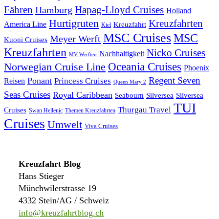
Fähren
Hapag-Lloyd Cruises
Hamburg
Holland
Hurtigruten
Kreuzfahrten
America Line
Kreuzfahrt
Kiel
MSC Cruises
MSC
Meyer Werft
Kuoni Cruises
Kreuzfahrten
Nicko Cruises
Nachhaltigkeit
MV Werften
Norwegian Cruise Line
Oceania Cruises
Phoenix
Regent Seven
Ponant
Reisen
Princess Cruises
Queen Mary 2
Seas Cruises
Royal Caribbean
Seabourn
Silversea
Silversea
TUI
Thurgau Travel
Cruises
Swan Hellenic
Themen Kreuzfahrten
Cruises
Umwelt
Viva Cruises
Kreuzfahrt Blog
Hans Stieger
Münchwilerstrasse 19
4332 Stein/AG / Schweiz
info@kreuzfahrtblog.ch