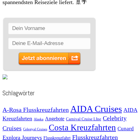
spannendsten Reiseziele liefert. 🚢🌴
Schlagwörter
AIDA Cruises
A-Rosa Flusskreuzfahrten
AIDA
Celebrity
Kreuzfahrten
Angebote
Carnival Cruise LIne
Alaska
Costa Kreuzfahrten
Cruises
Cunard
Celestyal Cruises
Flusskreuzfahrten
Explora Journeys
Flusskreuzfahrt