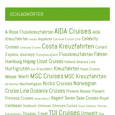
SCHLAGWÖRTER
AIDA Cruises
A-Rosa Flusskreuzfahrten
AIDA
Celebrity
Kreuzfahrten
Angebote
Carnival Cruise LIne
Alaska
Costa Kreuzfahrten
Cruises
Cunard
Celestyal Cruises
Fähren
Flusskreuzfahrten
Explora Journeys
Flusskreuzfahrt
Hapag-Lloyd Cruises
Hamburg
Holland America Line
Hurtigruten
Kreuzfahrten
Kreuzfahrt
Kuoni Cruises
Kiel
MSC Cruises
MSC Kreuzfahrten
Meyer Werft
Norwegian
Nicko Cruises
Nachhaltigkeit
MV Werften
Cruise Line
Oceania Cruises
Ponant
Phoenix Reisen
Regent Seven Seas Cruises
Princess Cruises
Royal
Queen Mary 2
Caribbean
Seabourn
Silversea
Silversea Cruises
Swan Hellenic
Themen
TUI Cruises
Umwelt
Thurgau Travel
Viva
Kreuzfahrten