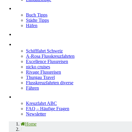
Neu im Blog
Buch Tipps
Städte Tipps
Häfen
Reiseberichte
Flusskreuzfahrten
Schifffahrt Schweiz
A-Rosa Flusskreuzfahrten
Excellence Flussreisen
nicko cruises
Rivage Flussreisen
Thurgau Travel
Flusskreuzfahrten diverse
Fähren
Wissen
Kreuzfahrt ABC
FAQ – Häufige Fragen
Newsletter
Home
/