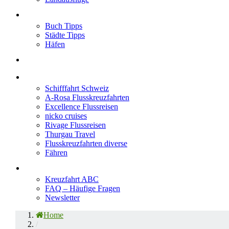
Neu im Blog
Buch Tipps
Städte Tipps
Häfen
Reiseberichte
Flusskreuzfahrten
Schifffahrt Schweiz
A-Rosa Flusskreuzfahrten
Excellence Flussreisen
nicko cruises
Rivage Flussreisen
Thurgau Travel
Flusskreuzfahrten diverse
Fähren
Wissen
Kreuzfahrt ABC
FAQ – Häufige Fragen
Newsletter
Home
/