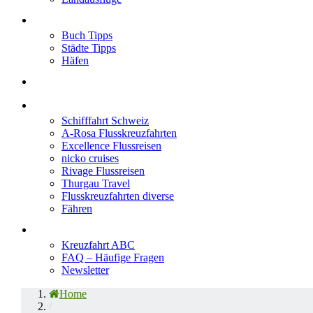
Neu im Blog
Buch Tipps
Städte Tipps
Häfen
Reiseberichte
Flusskreuzfahrten
Schifffahrt Schweiz
A-Rosa Flusskreuzfahrten
Excellence Flussreisen
nicko cruises
Rivage Flussreisen
Thurgau Travel
Flusskreuzfahrten diverse
Fähren
Wissen
Kreuzfahrt ABC
FAQ – Häufige Fragen
Newsletter
Home
/