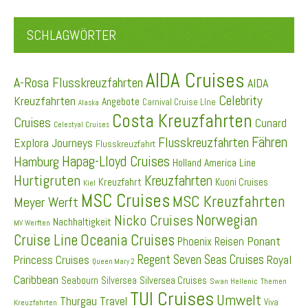
SCHLAGWÖRTER
AIDA Cruises
A-Rosa Flusskreuzfahrten
AIDA
Celebrity
Kreuzfahrten
Angebote
Carnival Cruise LIne
Alaska
Costa Kreuzfahrten
Cruises
Cunard
Celestyal Cruises
Fähren
Flusskreuzfahrten
Explora Journeys
Flusskreuzfahrt
Hapag-Lloyd Cruises
Hamburg
Holland America Line
Hurtigruten
Kreuzfahrten
Kreuzfahrt
Kuoni Cruises
Kiel
MSC Cruises
MSC Kreuzfahrten
Meyer Werft
Norwegian
Nicko Cruises
Nachhaltigkeit
MV Werften
Cruise Line
Oceania Cruises
Ponant
Phoenix Reisen
Regent Seven Seas Cruises
Princess Cruises
Royal
Queen Mary 2
Caribbean
Seabourn
Silversea
Silversea Cruises
Swan Hellenic
Themen
TUI Cruises
Umwelt
Thurgau Travel
Viva
Kreuzfahrten