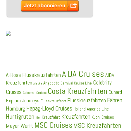
SCHLAGWÖRTER
AIDA Cruises
A-Rosa Flusskreuzfahrten
AIDA
Celebrity
Kreuzfahrten
Angebote
Carnival Cruise LIne
Alaska
Costa Kreuzfahrten
Cruises
Cunard
Celestyal Cruises
Fähren
Flusskreuzfahrten
Explora Journeys
Flusskreuzfahrt
Hapag-Lloyd Cruises
Hamburg
Holland America Line
Hurtigruten
Kreuzfahrten
Kreuzfahrt
Kuoni Cruises
Kiel
MSC Cruises
MSC Kreuzfahrten
Meyer Werft