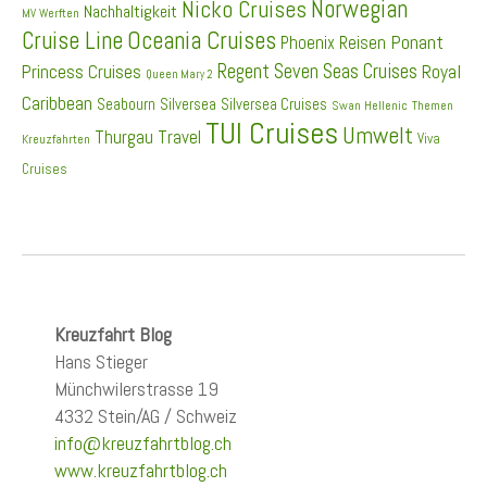
Norwegian
Nicko Cruises
Nachhaltigkeit
MV Werften
Cruise Line
Oceania Cruises
Ponant
Phoenix Reisen
Regent Seven Seas Cruises
Princess Cruises
Royal
Queen Mary 2
Caribbean
Seabourn
Silversea
Silversea Cruises
Swan Hellenic
Themen
TUI Cruises
Umwelt
Thurgau Travel
Viva
Kreuzfahrten
Cruises
Kreuzfahrt Blog
Hans Stieger
Münchwilerstrasse 19
4332 Stein/AG / Schweiz
info@kreuzfahrtblog.ch
www.kreuzfahrtblog.ch