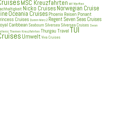
Cruises
MSC Kreuzfahrten
MV Werften
Norwegian Cruise
Nicko Cruises
achhaltigkeit
ine
Oceania Cruises
Ponant
Phoenix Reisen
Regent Seven Seas Cruises
rincess Cruises
Queen Mary 2
oyal Caribbean
Seabourn
Silversea
Silversea Cruises
Swan
TUI
Thurgau Travel
ellenic
Themen Kreuzfahrten
Cruises
Umwelt
Viva Cruises