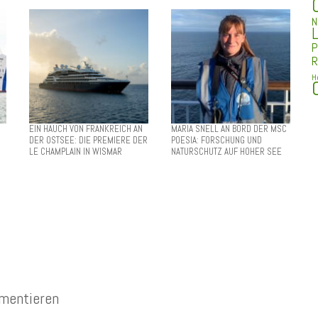
N
L
P
R
H
EIN HAUCH VON FRANKREICH AN
MARIA SNELL AN BORD DER MSC
DER OSTSEE: DIE PREMIERE DER
POESIA: FORSCHUNG UND
LE CHAMPLAIN IN WISMAR
NATURSCHUTZ AUF HOHER SEE
mentieren