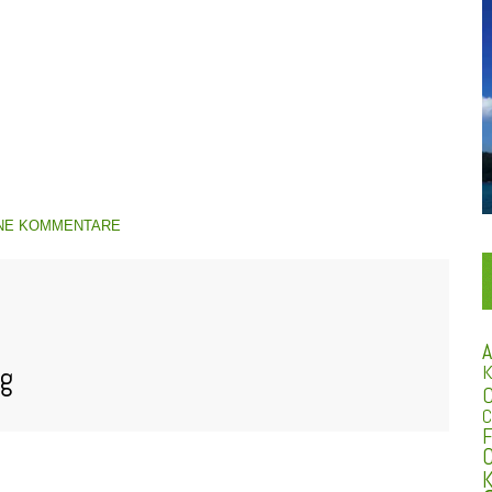
NE KOMMENTARE
A
K
og
C
C
F
C
K