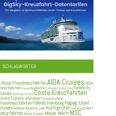
SCHLAGWÖRTER
AIDA Cruises
-Rosa Flusskreuzfahrten
AIDA
Celebrity
reuzfahrten
Angebote
Carnival Cruise LIne
Alaska
Costa Kreuzfahrten
ruises
Celestyal Cruises
Explora Journeys
unard
Flusskreuzfahrt
Fähren
Hapag-Lloyd
Hamburg
lusskreuzfahrten
ruises
Hurtigruten
Holland America Line
Kreuzfahrt
Kiel
MSC
reuzfahrten
Meyer Werft
Kuoni Cruises