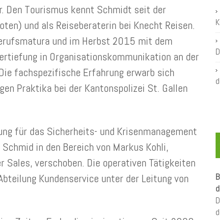
r. Den Tourismus kennt Schmidt seit der
K
oten) und als Reiseberaterin bei Knecht Reisen.
Berufsmatura und im Herbst 2015 mit dem
D
rtiefung in Organisationskommunikation an der
Die fachspezifische Erfahrung erwarb sich
d
n Praktika bei der Kantonspolizei St. Gallen
ung für das Sicherheits- und Krisenmanagement
 Schmid in den Bereich von Markus Kohli,
er Sales, verschoben. Die operativen Tätigkeiten
bteilung Kundenservice unter der Leitung von
B
d
D
d