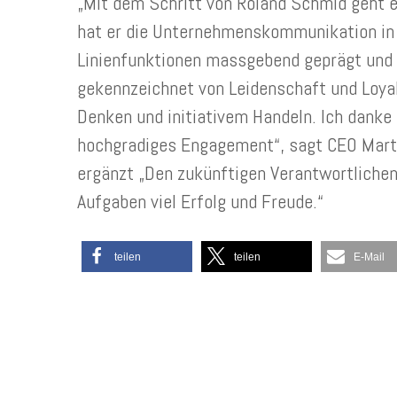
„Mit dem Schritt von Roland Schmid geht ei
hat er die Unternehmenskommunikation in 
Linienfunktionen massgebend geprägt und w
gekennzeichnet von Leidenschaft und Loyali
Denken und initiativem Handeln. Ich dank
hochgradiges Engagement“, sagt CEO Mar
ergänzt „Den zukünftigen Verantwortlichen
Aufgaben viel Erfolg und Freude.“
teilen
teilen
E-Mail