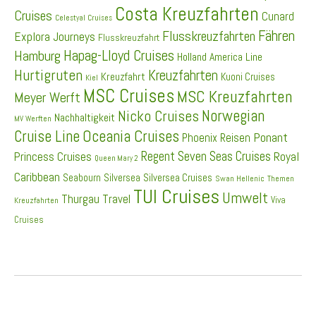
Costa Kreuzfahrten
Cruises
Cunard
Celestyal Cruises
Fähren
Flusskreuzfahrten
Explora Journeys
Flusskreuzfahrt
Hapag-Lloyd Cruises
Hamburg
Holland America Line
Hurtigruten
Kreuzfahrten
Kreuzfahrt
Kuoni Cruises
Kiel
MSC Cruises
MSC Kreuzfahrten
Meyer Werft
Norwegian
Nicko Cruises
Nachhaltigkeit
MV Werften
Cruise Line
Oceania Cruises
Ponant
Phoenix Reisen
Regent Seven Seas Cruises
Princess Cruises
Royal
Queen Mary 2
Caribbean
Seabourn
Silversea
Silversea Cruises
Swan Hellenic
Themen
TUI Cruises
Umwelt
Thurgau Travel
Viva
Kreuzfahrten
Cruises