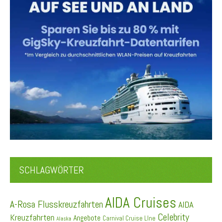
SCHLAGWÖRTER
AIDA Cruises
A-Rosa Flusskreuzfahrten
AIDA
Celebrity
Kreuzfahrten
Angebote
Carnival Cruise LIne
Alaska