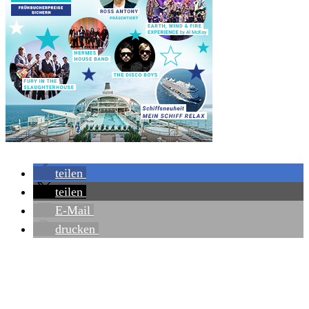
teilen
teilen
E-Mail
drucken