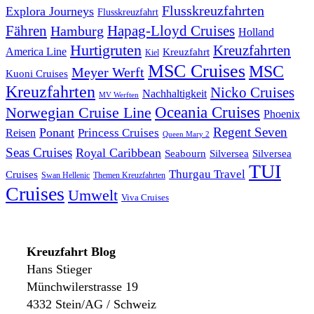
Flusskreuzfahrten
Explora Journeys
Flusskreuzfahrt
Fähren
Hapag-Lloyd Cruises
Hamburg
Holland
Hurtigruten
Kreuzfahrten
America Line
Kreuzfahrt
Kiel
MSC Cruises
MSC
Meyer Werft
Kuoni Cruises
Kreuzfahrten
Nicko Cruises
Nachhaltigkeit
MV Werften
Norwegian Cruise Line
Oceania Cruises
Phoenix
Regent Seven
Ponant
Reisen
Princess Cruises
Queen Mary 2
Seas Cruises
Royal Caribbean
Seabourn
Silversea
Silversea
TUI
Thurgau Travel
Cruises
Swan Hellenic
Themen Kreuzfahrten
Cruises
Umwelt
Viva Cruises
Kreuzfahrt Blog
Hans Stieger
Münchwilerstrasse 19
4332 Stein/AG / Schweiz