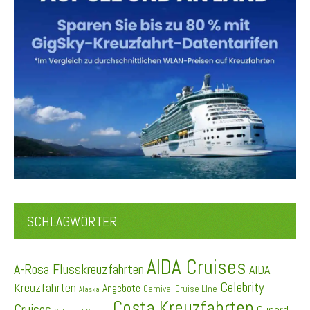
SCHLAGWÖRTER
AIDA Cruises
A-Rosa Flusskreuzfahrten
AIDA
Celebrity
Kreuzfahrten
Angebote
Carnival Cruise LIne
Alaska
Costa Kreuzfahrten
Cruises