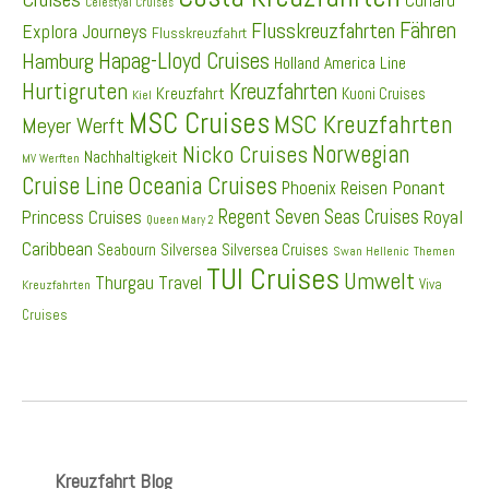
Cunard
Celestyal Cruises
Fähren
Flusskreuzfahrten
Explora Journeys
Flusskreuzfahrt
Hapag-Lloyd Cruises
Hamburg
Holland America Line
Hurtigruten
Kreuzfahrten
Kreuzfahrt
Kuoni Cruises
Kiel
MSC Cruises
MSC Kreuzfahrten
Meyer Werft
Norwegian
Nicko Cruises
Nachhaltigkeit
MV Werften
Cruise Line
Oceania Cruises
Ponant
Phoenix Reisen
Regent Seven Seas Cruises
Princess Cruises
Royal
Queen Mary 2
Caribbean
Seabourn
Silversea
Silversea Cruises
Swan Hellenic
Themen
TUI Cruises
Umwelt
Thurgau Travel
Viva
Kreuzfahrten
Cruises
Kreuzfahrt Blog