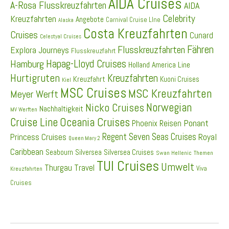
AIDA Cruises
A-Rosa Flusskreuzfahrten
AIDA
Celebrity
Kreuzfahrten
Angebote
Carnival Cruise LIne
Alaska
Costa Kreuzfahrten
Cruises
Cunard
Celestyal Cruises
Fähren
Flusskreuzfahrten
Explora Journeys
Flusskreuzfahrt
Hapag-Lloyd Cruises
Hamburg
Holland America Line
Hurtigruten
Kreuzfahrten
Kreuzfahrt
Kuoni Cruises
Kiel
MSC Cruises
MSC Kreuzfahrten
Meyer Werft
Norwegian
Nicko Cruises
Nachhaltigkeit
MV Werften
Cruise Line
Oceania Cruises
Ponant
Phoenix Reisen
Regent Seven Seas Cruises
Princess Cruises
Royal
Queen Mary 2
Caribbean
Seabourn
Silversea
Silversea Cruises
Swan Hellenic
Themen
TUI Cruises
Umwelt
Thurgau Travel
Viva
Kreuzfahrten
Cruises