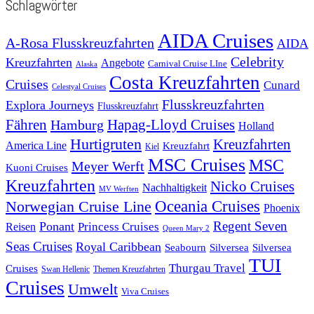
Schlagwörter
AIDA Cruises
A-Rosa Flusskreuzfahrten
AIDA
Celebrity
Kreuzfahrten
Angebote
Carnival Cruise LIne
Alaska
Costa Kreuzfahrten
Cruises
Cunard
Celestyal Cruises
Flusskreuzfahrten
Explora Journeys
Flusskreuzfahrt
Fähren
Hapag-Lloyd Cruises
Hamburg
Holland
Hurtigruten
Kreuzfahrten
America Line
Kreuzfahrt
Kiel
MSC Cruises
MSC
Meyer Werft
Kuoni Cruises
Kreuzfahrten
Nicko Cruises
Nachhaltigkeit
MV Werften
Norwegian Cruise Line
Oceania Cruises
Phoenix
Regent Seven
Ponant
Reisen
Princess Cruises
Queen Mary 2
Seas Cruises
Royal Caribbean
Seabourn
Silversea
Silversea
TUI
Thurgau Travel
Cruises
Swan Hellenic
Themen Kreuzfahrten
Cruises
Umwelt
Viva Cruises