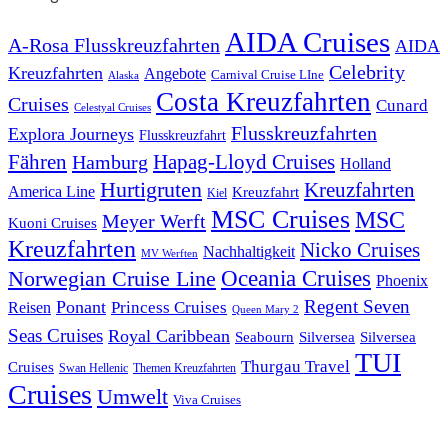
AIDA Cruises
A-Rosa Flusskreuzfahrten
AIDA
Celebrity
Kreuzfahrten
Angebote
Carnival Cruise LIne
Alaska
Costa Kreuzfahrten
Cruises
Cunard
Celestyal Cruises
Flusskreuzfahrten
Explora Journeys
Flusskreuzfahrt
Fähren
Hapag-Lloyd Cruises
Hamburg
Holland
Hurtigruten
Kreuzfahrten
America Line
Kreuzfahrt
Kiel
MSC Cruises
MSC
Meyer Werft
Kuoni Cruises
Kreuzfahrten
Nicko Cruises
Nachhaltigkeit
MV Werften
Norwegian Cruise Line
Oceania Cruises
Phoenix
Regent Seven
Ponant
Reisen
Princess Cruises
Queen Mary 2
Seas Cruises
Royal Caribbean
Seabourn
Silversea
Silversea
TUI
Thurgau Travel
Cruises
Swan Hellenic
Themen Kreuzfahrten
Cruises
Umwelt
Viva Cruises