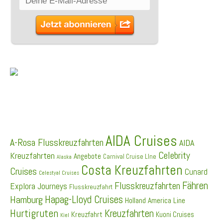
SCHLAGWÖRTER
AIDA Cruises
A-Rosa Flusskreuzfahrten
AIDA
Celebrity
Kreuzfahrten
Angebote
Carnival Cruise LIne
Alaska
Costa Kreuzfahrten
Cruises
Cunard
Celestyal Cruises
Fähren
Flusskreuzfahrten
Explora Journeys
Flusskreuzfahrt
Hapag-Lloyd Cruises
Hamburg
Holland America Line
Hurtigruten
Kreuzfahrten
Kreuzfahrt
Kuoni Cruises
Kiel