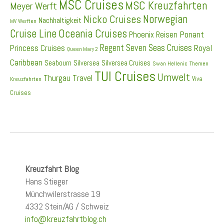
MSC Cruises
MSC Kreuzfahrten
Meyer Werft
Norwegian
Nicko Cruises
Nachhaltigkeit
MV Werften
Cruise Line
Oceania Cruises
Ponant
Phoenix Reisen
Regent Seven Seas Cruises
Princess Cruises
Royal
Queen Mary 2
Caribbean
Seabourn
Silversea
Silversea Cruises
Swan Hellenic
Themen
TUI Cruises
Umwelt
Thurgau Travel
Viva
Kreuzfahrten
Cruises
Kreuzfahrt Blog
Hans Stieger
Münchwilerstrasse 19
4332 Stein/AG / Schweiz
info@kreuzfahrtblog.ch