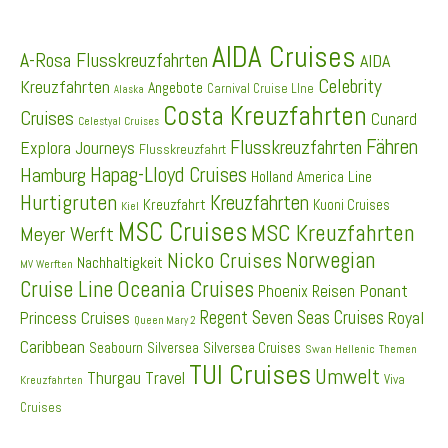
AIDA Cruises
A-Rosa Flusskreuzfahrten
AIDA
Celebrity
Kreuzfahrten
Angebote
Carnival Cruise LIne
Alaska
Costa Kreuzfahrten
Cruises
Cunard
Celestyal Cruises
Fähren
Flusskreuzfahrten
Explora Journeys
Flusskreuzfahrt
Hapag-Lloyd Cruises
Hamburg
Holland America Line
Hurtigruten
Kreuzfahrten
Kreuzfahrt
Kuoni Cruises
Kiel
MSC Cruises
MSC Kreuzfahrten
Meyer Werft
Norwegian
Nicko Cruises
Nachhaltigkeit
MV Werften
Cruise Line
Oceania Cruises
Ponant
Phoenix Reisen
Regent Seven Seas Cruises
Princess Cruises
Royal
Queen Mary 2
Caribbean
Seabourn
Silversea
Silversea Cruises
Swan Hellenic
Themen
TUI Cruises
Umwelt
Thurgau Travel
Viva
Kreuzfahrten
Cruises