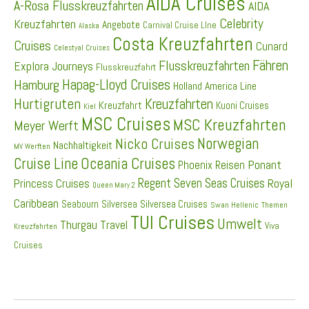
AIDA Cruises
A-Rosa Flusskreuzfahrten
AIDA
Celebrity
Kreuzfahrten
Angebote
Carnival Cruise LIne
Alaska
Costa Kreuzfahrten
Cruises
Cunard
Celestyal Cruises
Fähren
Flusskreuzfahrten
Explora Journeys
Flusskreuzfahrt
Hapag-Lloyd Cruises
Hamburg
Holland America Line
Hurtigruten
Kreuzfahrten
Kreuzfahrt
Kuoni Cruises
Kiel
MSC Cruises
MSC Kreuzfahrten
Meyer Werft
Norwegian
Nicko Cruises
Nachhaltigkeit
MV Werften
Cruise Line
Oceania Cruises
Ponant
Phoenix Reisen
Regent Seven Seas Cruises
Princess Cruises
Royal
Queen Mary 2
Caribbean
Seabourn
Silversea
Silversea Cruises
Swan Hellenic
Themen
TUI Cruises
Umwelt
Thurgau Travel
Viva
Kreuzfahrten
Cruises