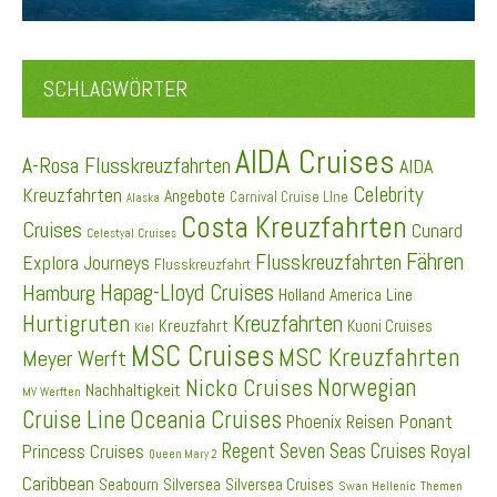
SCHLAGWÖRTER
AIDA Cruises
A-Rosa Flusskreuzfahrten
AIDA
Celebrity
Kreuzfahrten
Angebote
Carnival Cruise LIne
Alaska
Costa Kreuzfahrten
Cruises
Cunard
Celestyal Cruises
Fähren
Flusskreuzfahrten
Explora Journeys
Flusskreuzfahrt
Hapag-Lloyd Cruises
Hamburg
Holland America Line
Hurtigruten
Kreuzfahrten
Kreuzfahrt
Kuoni Cruises
Kiel
MSC Cruises
MSC Kreuzfahrten
Meyer Werft
Norwegian
Nicko Cruises
Nachhaltigkeit
MV Werften
Cruise Line
Oceania Cruises
Ponant
Phoenix Reisen
Regent Seven Seas Cruises
Princess Cruises
Royal
Queen Mary 2
Caribbean
Seabourn
Silversea
Silversea Cruises
Swan Hellenic
Themen