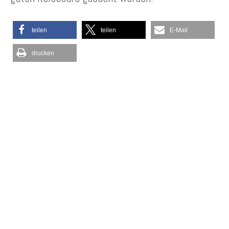
teilen
teilen
E-Mail
drucken