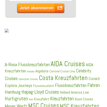
SCHLAGWÖRTER
AIDA Cruises
A-Rosa Flusskreuzfahrten
AIDA
Celebrity
Kreuzfahrten
Angebote
Carnival Cruise LIne
Alaska
Costa Kreuzfahrten
Cruises
Cunard
Celestyal Cruises
Fähren
Flusskreuzfahrten
Explora Journeys
Flusskreuzfahrt
Hapag-Lloyd Cruises
Hamburg
Holland America Line
Hurtigruten
Kreuzfahrten
Kreuzfahrt
Kuoni Cruises
Kiel
MSC Cruises
MSC Kreuzfahrten
Meyer Werft