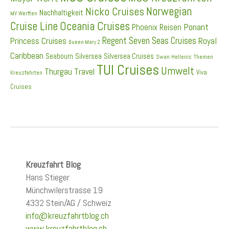
Norwegian
Nicko Cruises
Nachhaltigkeit
MV Werften
Cruise Line
Oceania Cruises
Ponant
Phoenix Reisen
Regent Seven Seas Cruises
Princess Cruises
Royal
Queen Mary 2
Caribbean
Seabourn
Silversea
Silversea Cruises
Swan Hellenic
Themen
TUI Cruises
Umwelt
Thurgau Travel
Viva
Kreuzfahrten
Cruises
Kreuzfahrt Blog
Hans Stieger
Münchwilerstrasse 19
4332 Stein/AG / Schweiz
info@kreuzfahrtblog.ch
www.kreuzfahrtblog.ch