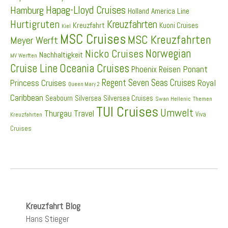
Hapag-Lloyd Cruises
Hamburg
Holland America Line
Hurtigruten
Kreuzfahrten
Kreuzfahrt
Kuoni Cruises
Kiel
MSC Cruises
MSC Kreuzfahrten
Meyer Werft
Norwegian
Nicko Cruises
Nachhaltigkeit
MV Werften
Cruise Line
Oceania Cruises
Ponant
Phoenix Reisen
Regent Seven Seas Cruises
Princess Cruises
Royal
Queen Mary 2
Caribbean
Seabourn
Silversea
Silversea Cruises
Swan Hellenic
Themen
TUI Cruises
Umwelt
Thurgau Travel
Viva
Kreuzfahrten
Cruises
Kreuzfahrt Blog
Hans Stieger