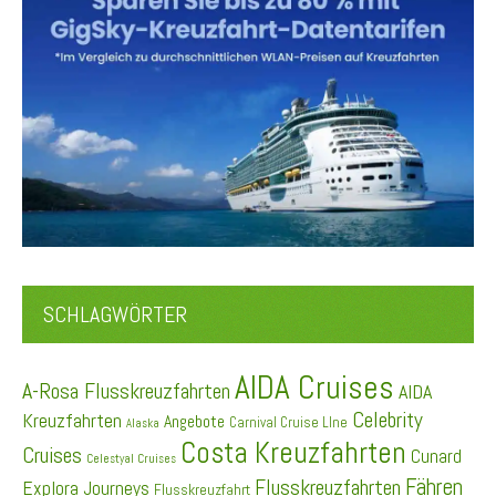
SCHLAGWÖRTER
AIDA Cruises
A-Rosa Flusskreuzfahrten
AIDA
Celebrity
Kreuzfahrten
Angebote
Carnival Cruise LIne
Alaska
Costa Kreuzfahrten
Cruises
Cunard
Celestyal Cruises
Fähren
Flusskreuzfahrten
Explora Journeys
Flusskreuzfahrt