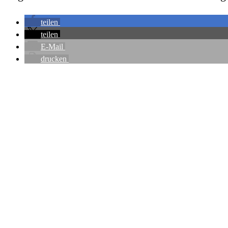
teilen
teilen
E-Mail
drucken