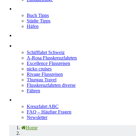
Neu im Blog
Buch Tipps
Städte Tipps
Häfen
Reiseberichte
Flusskreuzfahrten
Schifffahrt Schweiz
A-Rosa Flusskreuzfahrten
Excellence Flussreisen
nicko cruises
Rivage Flussreisen
Thurgau Travel
Flusskreuzfahrten diverse
Fähren
Wissen
Kreuzfahrt ABC
FAQ – Häufige Fragen
Newsletter
Home
/