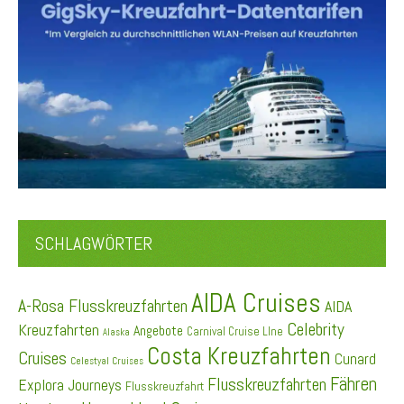
SCHLAGWÖRTER
AIDA Cruises
A-Rosa Flusskreuzfahrten
AIDA
Celebrity
Kreuzfahrten
Angebote
Carnival Cruise LIne
Alaska
Costa Kreuzfahrten
Cruises
Cunard
Celestyal Cruises
Fähren
Flusskreuzfahrten
Explora Journeys
Flusskreuzfahrt