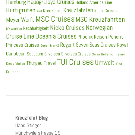
Hapag-Lloyd Cruises
Hamburg
Holland America Line
Hurtigruten
Kreuzfahrten
Kreuzfahrt
Kuoni Cruises
Kiel
MSC Cruises
MSC Kreuzfahrten
Meyer Werft
Norwegian
Nicko Cruises
Nachhaltigkeit
MV Werften
Cruise Line
Oceania Cruises
Ponant
Phoenix Reisen
Regent Seven Seas Cruises
Princess Cruises
Royal
Queen Mary 2
Caribbean
Seabourn
Silversea
Silversea Cruises
Swan Hellenic
Themen
TUI Cruises
Umwelt
Thurgau Travel
Viva
Kreuzfahrten
Cruises
Kreuzfahrt Blog
Hans Stieger
Münchwilerstrasse 19