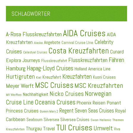
SCHLAGWÖRTER
AIDA Cruises
A-Rosa Flusskreuzfahrten
AIDA
Celebrity
Kreuzfahrten
Angebote
Carnival Cruise LIne
Alaska
Costa Kreuzfahrten
Cruises
Cunard
Celestyal Cruises
Fähren
Flusskreuzfahrten
Explora Journeys
Flusskreuzfahrt
Hapag-Lloyd Cruises
Hamburg
Holland America Line
Hurtigruten
Kreuzfahrten
Kreuzfahrt
Kuoni Cruises
Kiel
MSC Cruises
MSC Kreuzfahrten
Meyer Werft
Norwegian
Nicko Cruises
Nachhaltigkeit
MV Werften
Cruise Line
Oceania Cruises
Ponant
Phoenix Reisen
Regent Seven Seas Cruises
Princess Cruises
Royal
Queen Mary 2
Caribbean
Seabourn
Silversea
Silversea Cruises
Swan Hellenic
Themen
TUI Cruises
Umwelt
Thurgau Travel
Viva
Kreuzfahrten