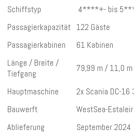
Schiffstyp
4****+- bis 5*****
Passagierkapazität
122 Gäste
Passagierkabinen
61 Kabinen
Länge / Breite /
79,99 m / 11,0 m /
Tiefgang
Hauptmaschine
2x Scania DC-16 3
Bauwerft
WestSea-Estaleiros
Ablieferung
September 2024