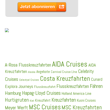
SCHLAGWÖRTER
AIDA Cruises
A-Rosa Flusskreuzfahrten
AIDA
Celebrity
Kreuzfahrten
Angebote
Carnival Cruise LIne
Alaska
Costa Kreuzfahrten
Cruises
Cunard
Celestyal Cruises
Fähren
Flusskreuzfahrten
Explora Journeys
Flusskreuzfahrt
Hapag-Lloyd Cruises
Hamburg
Holland America Line
Hurtigruten
Kreuzfahrten
Kreuzfahrt
Kuoni Cruises
Kiel
MSC Cruises
MSC Kreuzfahrten
Meyer Werft