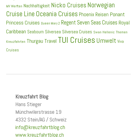
Norwegian
Nicko Cruises
Nachhaltigkeit
MV Werften
Cruise Line
Oceania Cruises
Ponant
Phoenix Reisen
Regent Seven Seas Cruises
Princess Cruises
Royal
Queen Mary 2
Caribbean
Seabourn
Silversea
Silversea Cruises
Swan Hellenic
Themen
TUI Cruises
Umwelt
Thurgau Travel
Viva
Kreuzfahrten
Cruises
Kreuzfahrt Blog
Hans Stieger
Münchwilerstrasse 19
4332 Stein/AG / Schweiz
info@kreuzfahrtblog.ch
www.kreuzfahrtblog.ch