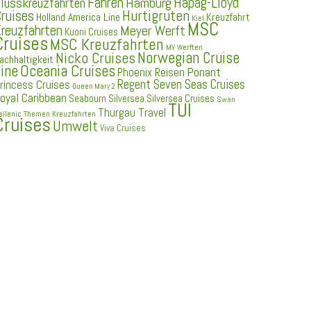
Fähren
Hapag-Lloyd
Hamburg
lusskreuzfahrten
ruises
Hurtigruten
Holland America Line
Kreuzfahrt
Kiel
MSC
reuzfahrten
Meyer Werft
Kuoni Cruises
Cruises
MSC Kreuzfahrten
MV Werften
Norwegian Cruise
Nicko Cruises
achhaltigkeit
ine
Oceania Cruises
Ponant
Phoenix Reisen
Regent Seven Seas Cruises
rincess Cruises
Queen Mary 2
oyal Caribbean
Seabourn
Silversea
Silversea Cruises
Swan
TUI
Thurgau Travel
ellenic
Themen Kreuzfahrten
Cruises
Umwelt
Viva Cruises