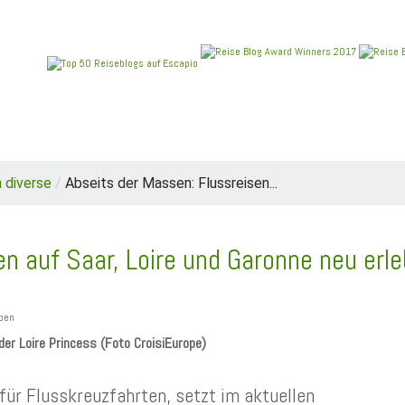
REIEN
ANGEBOTE
NEU IM BLOG
REISEBERICHT
 diverse
/
Abseits der Massen: Flussreisen...
n auf Saar, Loire und Garonne neu erl
der Loire Princess (Foto CroisiEurope)
 für Flusskreuzfahrten, setzt im aktuellen