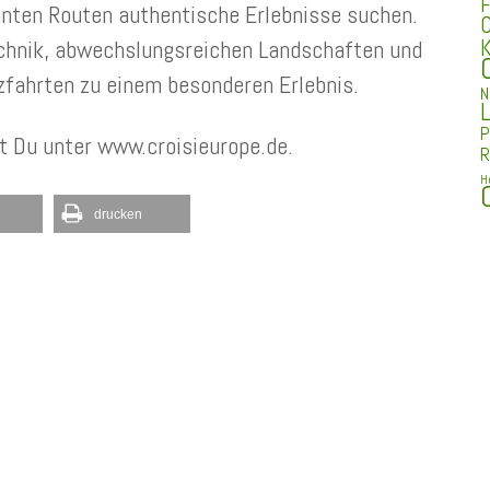
F
annten Routen authentische Erlebnisse suchen.
C
K
echnik, abwechslungsreichen Landschaften und
zfahrten zu einem besonderen Erlebnis.
N
L
P
t Du unter www.croisieurope.de.
R
H
drucken