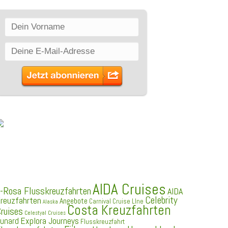
SCHLAGWÖRTER
AIDA Cruises
-Rosa Flusskreuzfahrten
AIDA
Celebrity
reuzfahrten
Angebote
Carnival Cruise LIne
Alaska
Costa Kreuzfahrten
ruises
Celestyal Cruises
Explora Journeys
unard
Flusskreuzfahrt