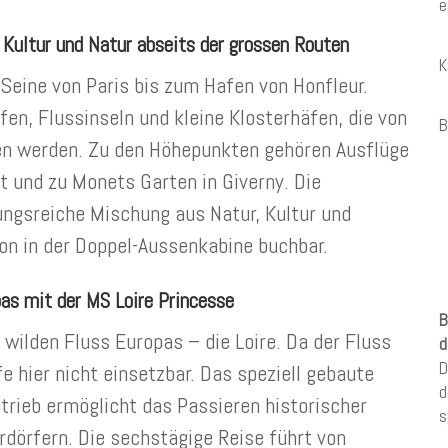
e
 Kultur und Natur abseits der grossen Routen
K
 Seine von Paris bis zum Hafen von Honfleur.
fen, Flussinseln und kleine Klosterhäfen, die von
B
en werden. Zu den Höhepunkten gehören Ausflüge
t und zu Monets Garten in Giverny. Die
ungsreiche Mischung aus Natur, Kultur und
on in der Doppel-Aussenkabine buchbar.
pas mit der MS Loire Princesse
B
 wilden Fluss Europas – die Loire. Da der Fluss
d
D
fe hier nicht einsetzbar. Das speziell gebaute
d
rieb ermöglicht das Passieren historischer
s
rdörfern. Die sechstägige Reise führt von