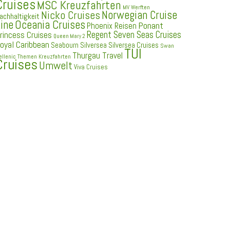
Cruises
MSC Kreuzfahrten
MV Werften
Norwegian Cruise
Nicko Cruises
achhaltigkeit
ine
Oceania Cruises
Ponant
Phoenix Reisen
Regent Seven Seas Cruises
rincess Cruises
Queen Mary 2
oyal Caribbean
Seabourn
Silversea
Silversea Cruises
Swan
TUI
Thurgau Travel
ellenic
Themen Kreuzfahrten
Cruises
Umwelt
Viva Cruises