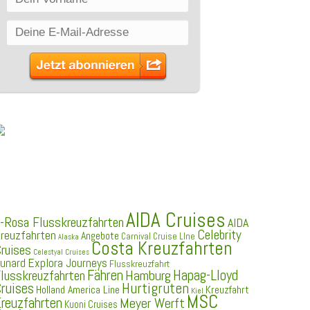
SCHLAGWÖRTER
AIDA Cruises
-Rosa Flusskreuzfahrten
AIDA
Celebrity
reuzfahrten
Angebote
Carnival Cruise LIne
Alaska
Costa Kreuzfahrten
ruises
Celestyal Cruises
Explora Journeys
unard
Flusskreuzfahrt
Fähren
Hapag-Lloyd
Hamburg
lusskreuzfahrten
ruises
Hurtigruten
Holland America Line
Kreuzfahrt
Kiel
MSC
reuzfahrten
Meyer Werft
Kuoni Cruises