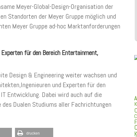
insame Meyer-Global-Design-Organisation der
llen Standorten der Meyer Gruppe möglich und
samten Meyer Gruppe ad-hoc Marktanforderungen
 Experten für den Bereich Entertainment,
ite Design & Engineering weiter wachsen und
hitekten,Ingenieuren und Experten für den
IT Entwicklung. Dabei wird auch auf die
A
e des Dualen Studiums aller Fachrichtungen
K
C
C
F
C
K
drucken