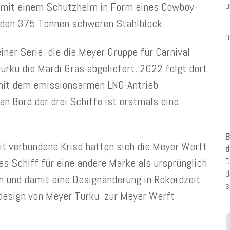
e mit einem Schutzhelm in Form eines Cowboy-
u
r den 375 Tonnen schweren Stahlblock.
n
einer Serie, die die Meyer Gruppe für Carnival
urku die Mardi Gras abgeliefert, 2022 folgt dort
d mit dem emissionsarmen LNG-Antrieb
an Bord der drei Schiffe ist erstmals eine
B
it verbundene Krise hatten sich die Meyer Werft
d
es Schiff für eine andere Marke als ursprünglich
D
d
n und damit eine Designänderung in Rekordzeit
s
sdesign von Meyer Turku zur Meyer Werft