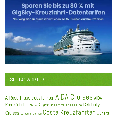
SCHLAGWÖRTER
AIDA Cruises
A-Rosa Flusskreuzfahrten
AIDA
Celebrity
Kreuzfahrten
Angebote
Carnival Cruise LIne
Alaska
Costa Kreuzfahrten
Cruises
Cunard
Celestyal Cruises