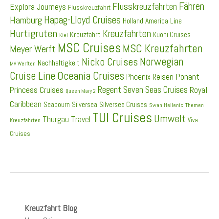
Fähren
Flusskreuzfahrten
Explora Journeys
Flusskreuzfahrt
Hapag-Lloyd Cruises
Hamburg
Holland America Line
Hurtigruten
Kreuzfahrten
Kreuzfahrt
Kuoni Cruises
Kiel
MSC Cruises
MSC Kreuzfahrten
Meyer Werft
Norwegian
Nicko Cruises
Nachhaltigkeit
MV Werften
Cruise Line
Oceania Cruises
Ponant
Phoenix Reisen
Regent Seven Seas Cruises
Princess Cruises
Royal
Queen Mary 2
Caribbean
Seabourn
Silversea
Silversea Cruises
Swan Hellenic
Themen
TUI Cruises
Umwelt
Thurgau Travel
Viva
Kreuzfahrten
Cruises
Kreuzfahrt Blog