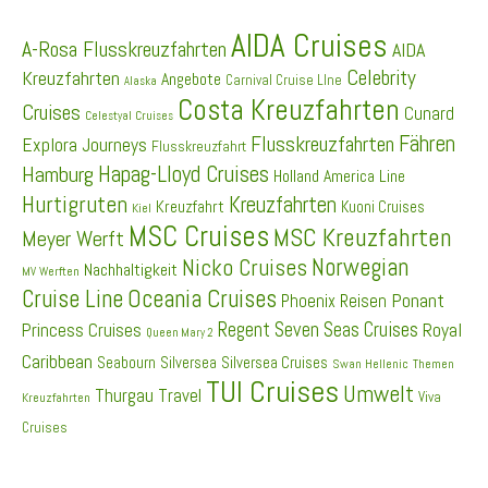
AIDA Cruises
A-Rosa Flusskreuzfahrten
AIDA
Celebrity
Kreuzfahrten
Angebote
Carnival Cruise LIne
Alaska
Costa Kreuzfahrten
Cruises
Cunard
Celestyal Cruises
Fähren
Flusskreuzfahrten
Explora Journeys
Flusskreuzfahrt
Hapag-Lloyd Cruises
Hamburg
Holland America Line
Hurtigruten
Kreuzfahrten
Kreuzfahrt
Kuoni Cruises
Kiel
MSC Cruises
MSC Kreuzfahrten
Meyer Werft
Norwegian
Nicko Cruises
Nachhaltigkeit
MV Werften
Cruise Line
Oceania Cruises
Ponant
Phoenix Reisen
Regent Seven Seas Cruises
Princess Cruises
Royal
Queen Mary 2
Caribbean
Seabourn
Silversea
Silversea Cruises
Swan Hellenic
Themen
TUI Cruises
Umwelt
Thurgau Travel
Viva
Kreuzfahrten
Cruises