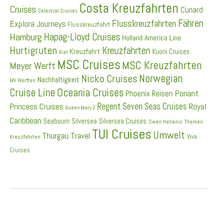
Costa Kreuzfahrten
Cruises
Cunard
Celestyal Cruises
Fähren
Flusskreuzfahrten
Explora Journeys
Flusskreuzfahrt
Hapag-Lloyd Cruises
Hamburg
Holland America Line
Hurtigruten
Kreuzfahrten
Kreuzfahrt
Kuoni Cruises
Kiel
MSC Cruises
MSC Kreuzfahrten
Meyer Werft
Norwegian
Nicko Cruises
Nachhaltigkeit
MV Werften
Cruise Line
Oceania Cruises
Ponant
Phoenix Reisen
Regent Seven Seas Cruises
Princess Cruises
Royal
Queen Mary 2
Caribbean
Seabourn
Silversea
Silversea Cruises
Swan Hellenic
Themen
TUI Cruises
Umwelt
Thurgau Travel
Viva
Kreuzfahrten
Cruises